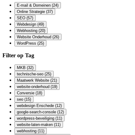
E-mail & Domeinen
(24)
Online Strategie
(37)
SEO
(57)
Webdesign
(49)
Webhosting
(20)
Website Onderhoud
(26)
WordPress
(25)
Filter op Tag
MKB
(32)
technische-seo
(25)
Maatwerk Website
(21)
website-onderhoud
(19)
Conversie
(18)
seo
(15)
webdesign Enschede
(12)
google-search-console
(12)
wordpress-beveiliging
(11)
website-laten-maken
(11)
webhosting
(11)