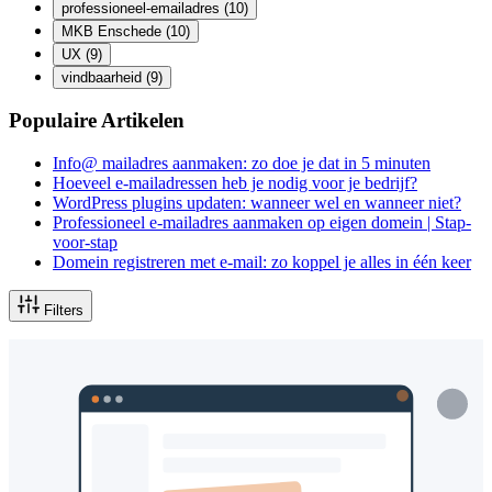
professioneel-emailadres
(10)
MKB Enschede
(10)
UX
(9)
vindbaarheid
(9)
Populaire Artikelen
Info@ mailadres aanmaken: zo doe je dat in 5 minuten
Hoeveel e-mailadressen heb je nodig voor je bedrijf?
WordPress plugins updaten: wanneer wel en wanneer niet?
Professioneel e-mailadres aanmaken op eigen domein | Stap-
voor-stap
Domein registreren met e-mail: zo koppel je alles in één keer
Filters