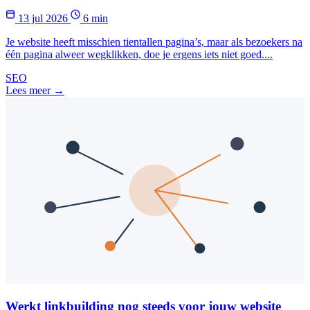
13 jul 2026
6 min
Je website heeft misschien tientallen pagina’s, maar als bezoekers na
één pagina alweer wegklikken, doe je ergens iets niet goed....
SEO
Lees meer →
Werkt linkbuilding nog steeds voor jouw website