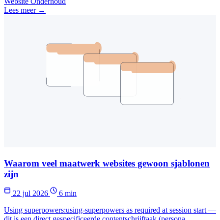
Website Onderhoud
Lees meer →
Waarom veel maatwerk websites gewoon sjablonen
zijn
22 jul 2026
6 min
Using superpowers:using-superpowers as required at session start —
dit is een direct gespecificeerde contentschrijftaak (persona,