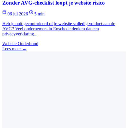
Zonder AVG-checklist loopt je website risico
06 jul 2026
5 min
Heb je ooit gecontroleerd of je website volledig voldoet aan de
AVG? Veel ondernemers in Enschede denken dat een
privacyverklaring...
Website Onderhoud
Lees meer →