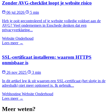
Zonder AVG-checklist loopt je website risico
06 jul 2026
5 min
Heb je ooit gecontroleerd of je website volledig voldoet aan de
AVG? Veel ondernemers in Enschede denken dat een
privacyverklaring...
Website Onderhoud
Lees meer →
SSL-certificaat installeren: waarom HTTPS
onmisbaar is
26 nov 2025
3 min
In dit artikel leg ik uit waarom een SSL-certificaat (het slotje in de
adresbalk) niet meer optioneel is. Ik gebruik...
Webhosting
Website Onderhoud
Lees meer →
Meer weten?