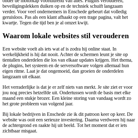
onder de motorkap voortdurend van alles. Plugins verouderen,
beveiligingslekken duiken op en de techniek schuift langzaam
verder. Voor veel ondernemers in Enschede gebeurt dat volledig
geruisloos. Pas als een klant afhaakt op een trage pagina, valt het
kwartje. Tegen die tijd ben je al omzet kwijt.
Waarom lokale websites stil verouderen
Een website voelt als iets wat af is zodra hij online staat. In
werkelijkheid is hij dat nooit. Achter de schermen leunt je site op
tientallen onderdelen die los van elkaar updates krijgen. Het thema,
de plugins, het systeem en de serversoftware volgen allemaal hun
eigen ritme. Laat je dat ongemoeid, dan groeien de onderdelen
langzaam uit elkaar.
Het verraderlijke is dat je er zelf niets van merkt. Je site ziet er voor
jou nog precies hetzelfde uit. Ondertussen wordt de basis met elke
maand een stukje brozer. Een kleine storing van vandaag wordt zo
het grote probleem van volgend jaar.
Bij lokale bedrijven in Enschede zie ik dit patroon keer op keer. De
website was ooit een serieuze investering. Daarna verdween hij naar
de achtergrond en raakte hij uit beeld. Tot het moment dat er iets
zichtbaar misgaat.