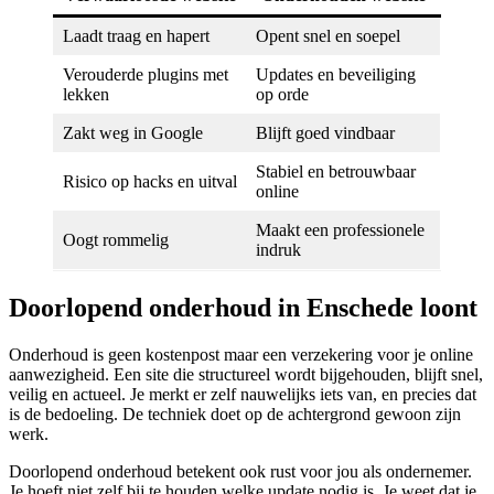
Laadt traag en hapert
Opent snel en soepel
Verouderde plugins met
Updates en beveiliging
lekken
op orde
Zakt weg in Google
Blijft goed vindbaar
Stabiel en betrouwbaar
Risico op hacks en uitval
online
Maakt een professionele
Oogt rommelig
indruk
Doorlopend onderhoud in Enschede loont
Onderhoud is geen kostenpost maar een verzekering voor je online
aanwezigheid. Een site die structureel wordt bijgehouden, blijft snel,
veilig en actueel. Je merkt er zelf nauwelijks iets van, en precies dat
is de bedoeling. De techniek doet op de achtergrond gewoon zijn
werk.
Doorlopend onderhoud betekent ook rust voor jou als ondernemer.
Je hoeft niet zelf bij te houden welke update nodig is. Je weet dat je