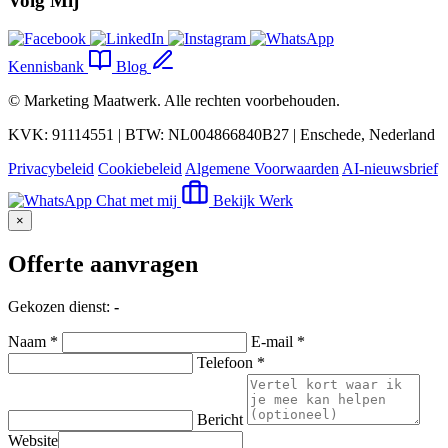
Volg Mij
Kennisbank
Blog
©
Marketing Maatwerk
. Alle rechten voorbehouden.
KVK: 91114551 | BTW: NL004866840B27 | Enschede, Nederland
Privacybeleid
Cookiebeleid
Algemene Voorwaarden
AI-nieuwsbrief
Chat met mij
Bekijk Werk
×
Offerte aanvragen
Gekozen dienst:
-
Naam *
E-mail *
Telefoon *
Bericht
Website