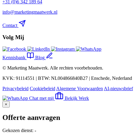
+31 (0)6 342 189 64
info@marketingmaatwerk.nl
Contact
Volg Mij
Kennisbank
Blog
©
Marketing Maatwerk
. Alle rechten voorbehouden.
KVK: 91114551 | BTW: NL004866840B27 | Enschede, Nederland
Privacybeleid
Cookiebeleid
Algemene Voorwaarden
AI-nieuwsbrief
Chat met mij
Bekijk Werk
×
Offerte aanvragen
Gekozen dienst:
-