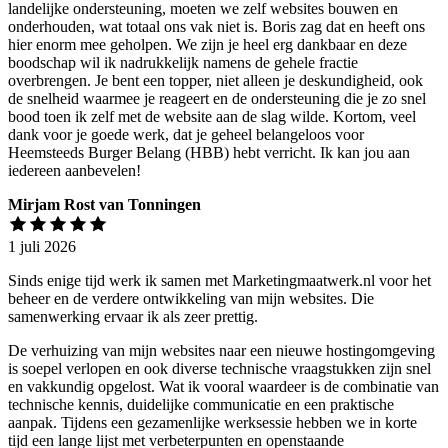
landelijke ondersteuning, moeten we zelf websites bouwen en
onderhouden, wat totaal ons vak niet is. Boris zag dat en heeft ons
hier enorm mee geholpen. We zijn je heel erg dankbaar en deze
boodschap wil ik nadrukkelijk namens de gehele fractie
overbrengen. Je bent een topper, niet alleen je deskundigheid, ook
de snelheid waarmee je reageert en de ondersteuning die je zo snel
bood toen ik zelf met de website aan de slag wilde. Kortom, veel
dank voor je goede werk, dat je geheel belangeloos voor
Heemsteeds Burger Belang (HBB) hebt verricht. Ik kan jou aan
iedereen aanbevelen!
Mirjam Rost van Tonningen
1 juli 2026
Sinds enige tijd werk ik samen met Marketingmaatwerk.nl voor het
beheer en de verdere ontwikkeling van mijn websites. Die
samenwerking ervaar ik als zeer prettig.
De verhuizing van mijn websites naar een nieuwe hostingomgeving
is soepel verlopen en ook diverse technische vraagstukken zijn snel
en vakkundig opgelost. Wat ik vooral waardeer is de combinatie van
technische kennis, duidelijke communicatie en een praktische
aanpak. Tijdens een gezamenlijke werksessie hebben we in korte
tijd een lange lijst met verbeterpunten en openstaande