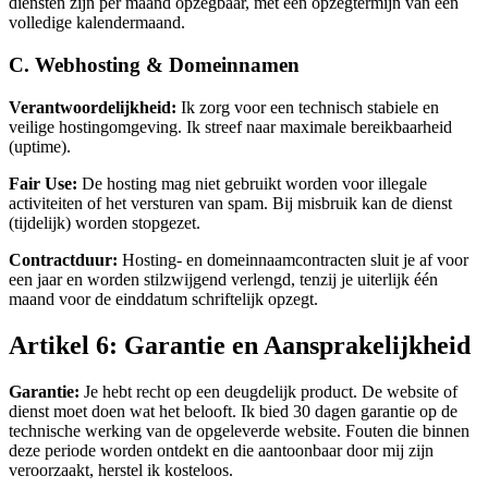
diensten zijn per maand opzegbaar, met een opzegtermijn van één
volledige kalendermaand.
C. Webhosting & Domeinnamen
Verantwoordelijkheid:
Ik zorg voor een technisch stabiele en
veilige hostingomgeving. Ik streef naar maximale bereikbaarheid
(uptime).
Fair Use:
De hosting mag niet gebruikt worden voor illegale
activiteiten of het versturen van spam. Bij misbruik kan de dienst
(tijdelijk) worden stopgezet.
Contractduur:
Hosting- en domeinnaamcontracten sluit je af voor
een jaar en worden stilzwijgend verlengd, tenzij je uiterlijk één
maand voor de einddatum schriftelijk opzegt.
Artikel 6: Garantie en Aansprakelijkheid
Garantie:
Je hebt recht op een deugdelijk product. De website of
dienst moet doen wat het belooft. Ik bied 30 dagen garantie op de
technische werking van de opgeleverde website. Fouten die binnen
deze periode worden ontdekt en die aantoonbaar door mij zijn
veroorzaakt, herstel ik kosteloos.