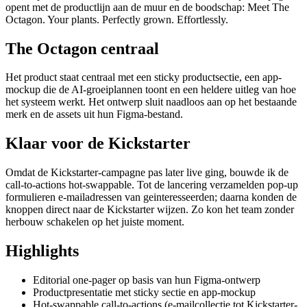
opent met de productlijn aan de muur en de boodschap: Meet The
Octagon. Your plants. Perfectly grown. Effortlessly.
The Octagon centraal
Het product staat centraal met een sticky productsectie, een app-
mockup die de AI-groeiplannen toont en een heldere uitleg van hoe
het systeem werkt. Het ontwerp sluit naadloos aan op het bestaande
merk en de assets uit hun Figma-bestand.
Klaar voor de Kickstarter
Omdat de Kickstarter-campagne pas later live ging, bouwde ik de
call-to-actions hot-swappable. Tot de lancering verzamelden pop-up
formulieren e-mailadressen van geinteresseerden; daarna konden de
knoppen direct naar de Kickstarter wijzen. Zo kon het team zonder
herbouw schakelen op het juiste moment.
Highlights
Editorial one-pager op basis van hun Figma-ontwerp
Productpresentatie met sticky sectie en app-mockup
Hot-swappable call-to-actions (e-mailcollectie tot Kickstarter-