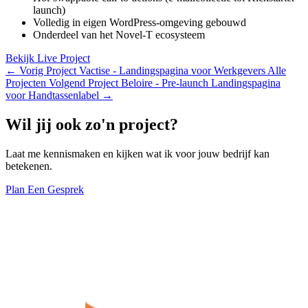
launch)
Volledig in eigen WordPress-omgeving gebouwd
Onderdeel van het Novel-T ecosysteem
Bekijk Live Project
←
Vorig Project
Vactise - Landingspagina voor Werkgevers
Alle
Projecten
Volgend Project
Beloire - Pre-launch Landingspagina
voor Handtassenlabel
→
Wil jij ook zo'n project?
Laat me kennismaken en kijken wat ik voor jouw bedrijf kan
betekenen.
Plan Een Gesprek