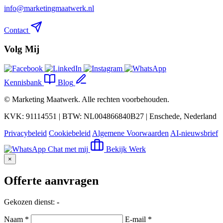
info@marketingmaatwerk.nl
Contact
Volg Mij
Kennisbank
Blog
©
Marketing Maatwerk
. Alle rechten voorbehouden.
KVK: 91114551 | BTW: NL004866840B27 | Enschede, Nederland
Privacybeleid
Cookiebeleid
Algemene Voorwaarden
AI-nieuwsbrief
Chat met mij
Bekijk Werk
×
Offerte aanvragen
Gekozen dienst:
-
Naam *
E-mail *