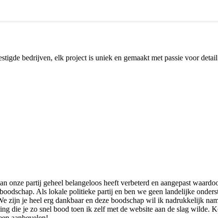
stigde bedrijven, elk project is uniek en gemaakt met passie voor detail
van onze partij geheel belangeloos heeft verbeterd en aangepast waardoo
odschap. Als lokale politieke partij en ben we geen landelijke onder
We zijn je heel erg dankbaar en deze boodschap wil ik nadrukkelijk namen
ng die je zo snel bood toen ik zelf met de website aan de slag wilde. 
een aanbevelen!