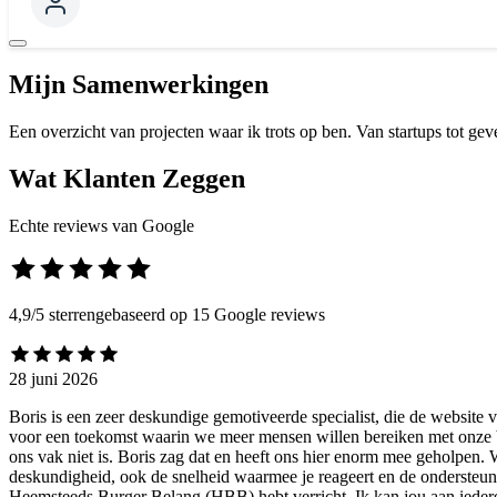
Mijn Samenwerkingen
Een overzicht van projecten waar ik trots op ben. Van startups tot geve
Wat Klanten Zeggen
Echte reviews van Google
4,9
/5 sterren
gebaseerd op 15 Google reviews
28 juni 2026
Boris is een zeer deskundige gemotiveerde specialist, die de website 
voor een toekomst waarin we meer mensen willen bereiken met onze bo
ons vak niet is. Boris zag dat en heeft ons hier enorm mee geholpen. 
deskundigheid, ook de snelheid waarmee je reageert en de ondersteuni
Heemsteeds Burger Belang (HBB) hebt verricht. Ik kan jou aan ieder