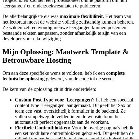
Hogescholen zochten een professioneel online platform om hun
'leergangen' en onderzoeksresultaten te publiceren.
De allerbelangrijkste eis was
maximale flexibiliteit
. Het team van
het lectoraat moest de website volledig zelfstandig kunnen beheren.
Ze wilden zelf eenvoudig nieuwe leergangen kunnen posten en
bestaande teksten aanpassen, zonder afhankelijk te zijn van een
developer voor elke wijziging.
Mijn Oplossing: Maatwerk Template &
Betrouwbare Hosting
Om aan deze specifieke wens te voldoen, heb ik een
complete
technische oplossing
geleverd, van de code tot de server.
De kern van de oplossing zit in drie onderdelen:
Custom Post Type voor 'Leergangen':
Ik heb een speciaal
content-type 'Leergangen' aangemaakt. Dit geeft het Saxion-
team een vast, overzichtelijk formulier in de backend. Ze
vullen simpelweg de velden in en de website toont het
automatisch perfect opgemaakt aan de voorkant.
Flexibele Contentblokken:
Voor de overige pagina's heb ik
een set modulaire contentblokken gebouwd. Dit geeft hen de
vrijheid om pagina's zelf in te richten, terwijl de huisstijl altijd