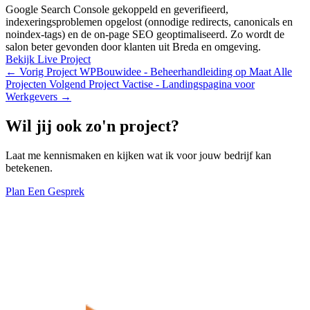
Google Search Console gekoppeld en geverifieerd,
indexeringsproblemen opgelost (onnodige redirects, canonicals en
noindex-tags) en de on-page SEO geoptimaliseerd. Zo wordt de
salon beter gevonden door klanten uit Breda en omgeving.
Bekijk Live Project
←
Vorig Project
WPBouwidee - Beheerhandleiding op Maat
Alle
Projecten
Volgend Project
Vactise - Landingspagina voor
Werkgevers
→
Wil jij ook zo'n project?
Laat me kennismaken en kijken wat ik voor jouw bedrijf kan
betekenen.
Plan Een Gesprek