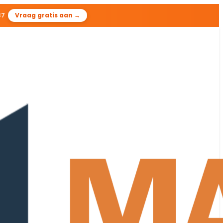
36
Vraag gratis aan →