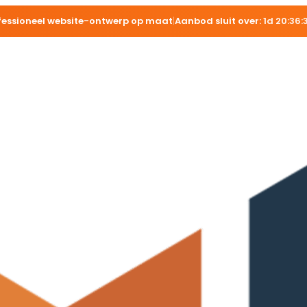
fessioneel website-ontwerp op maat
|
Aanbod sluit over:
1d 20:36: