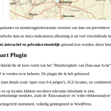
anisaties en mondzorgprofessionals voorzien van data om preventieve 
grafische data en risico-indicatoren) afkomstig is uit veel verschillend
el, interactief en gebruiksvriendelijk
getoond kon worden, direct bin
art Plugin
ikkeld die de kern vormt van het "Mondzorghub: van Data naar Actie"
rt' te voeden en te beheren. De plugin die ik heb gebouwd:
 (met details zoals 'open voor 0-4 jarigen'), JGZ-locaties, en combinee
n op locaties klikken om direct relevante informatie te zien.
oekomstige modules, zoals de 'Risicoanalyse' en 'witte-vlekkenanaly
ctiegericht instrument, volledig geïntegreerd in WordPress.