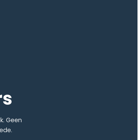
rs
k. Geen
ede.