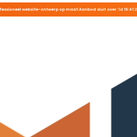
fessioneel website-ontwerp op maat
|
Aanbod sluit over:
1d 16:41: