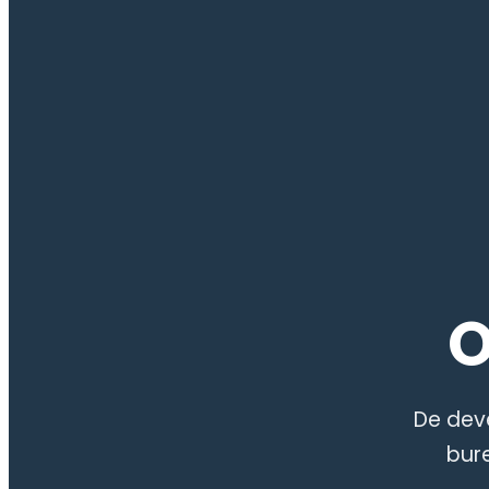
O
De dev
bur