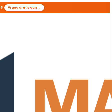
54
Vraag gratis aan →