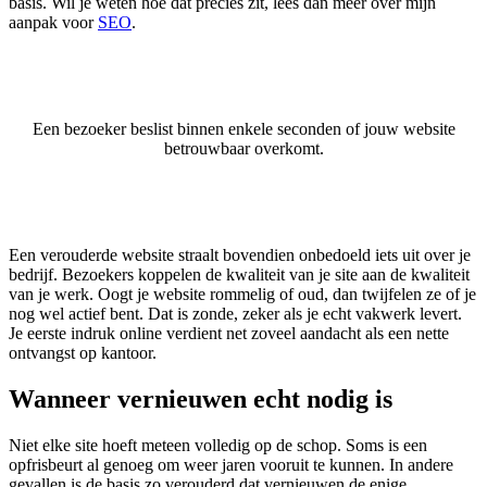
basis. Wil je weten hoe dat precies zit, lees dan meer over mijn
aanpak voor
SEO
.
Een bezoeker beslist binnen enkele seconden of jouw website
betrouwbaar overkomt.
Een verouderde website straalt bovendien onbedoeld iets uit over je
bedrijf. Bezoekers koppelen de kwaliteit van je site aan de kwaliteit
van je werk. Oogt je website rommelig of oud, dan twijfelen ze of je
nog wel actief bent. Dat is zonde, zeker als je echt vakwerk levert.
Je eerste indruk online verdient net zoveel aandacht als een nette
ontvangst op kantoor.
Wanneer vernieuwen echt nodig is
Niet elke site hoeft meteen volledig op de schop. Soms is een
opfrisbeurt al genoeg om weer jaren vooruit te kunnen. In andere
gevallen is de basis zo verouderd dat vernieuwen de enige