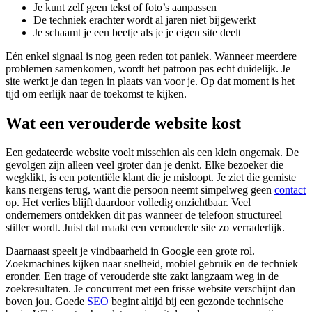
Je kunt zelf geen tekst of foto’s aanpassen
De techniek erachter wordt al jaren niet bijgewerkt
Je schaamt je een beetje als je je eigen site deelt
Eén enkel signaal is nog geen reden tot paniek. Wanneer meerdere
problemen samenkomen, wordt het patroon pas echt duidelijk. Je
site werkt je dan tegen in plaats van voor je. Op dat moment is het
tijd om eerlijk naar de toekomst te kijken.
Wat een verouderde website kost
Een gedateerde website voelt misschien als een klein ongemak. De
gevolgen zijn alleen veel groter dan je denkt. Elke bezoeker die
wegklikt, is een potentiële klant die je misloopt. Je ziet die gemiste
kans nergens terug, want die persoon neemt simpelweg geen
contact
op. Het verlies blijft daardoor volledig onzichtbaar. Veel
ondernemers ontdekken dit pas wanneer de telefoon structureel
stiller wordt. Juist dat maakt een verouderde site zo verraderlijk.
Daarnaast speelt je vindbaarheid in Google een grote rol.
Zoekmachines kijken naar snelheid, mobiel gebruik en de techniek
eronder. Een trage of verouderde site zakt langzaam weg in de
zoekresultaten. Je concurrent met een frisse website verschijnt dan
boven jou. Goede
SEO
begint altijd bij een gezonde technische