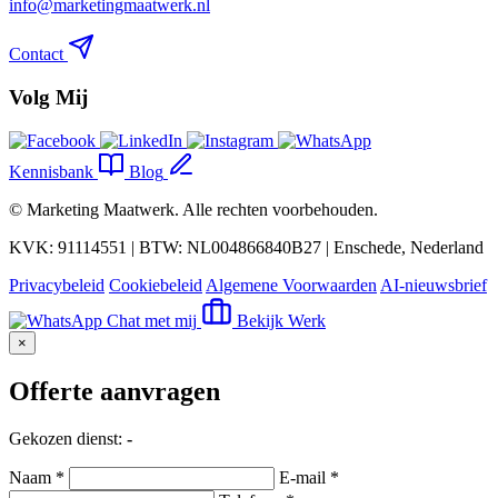
info@marketingmaatwerk.nl
Contact
Volg Mij
Kennisbank
Blog
©
Marketing Maatwerk
. Alle rechten voorbehouden.
KVK: 91114551 | BTW: NL004866840B27 | Enschede, Nederland
Privacybeleid
Cookiebeleid
Algemene Voorwaarden
AI-nieuwsbrief
Chat met mij
Bekijk Werk
×
Offerte aanvragen
Gekozen dienst:
-
Naam *
E-mail *