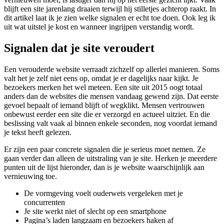
blijft een site jarenlang draaien terwijl hij stilletjes achterop raakt. In
dit artikel laat ik je zien welke signalen er echt toe doen. Ook leg ik
uit wat uitstel je kost en wanneer ingrijpen verstandig wordt.
Signalen dat je site veroudert
Een verouderde website verraadt zichzelf op allerlei manieren. Soms
valt het je zelf niet eens op, omdat je er dagelijks naar kijkt. Je
bezoekers merken het wel meteen. Een site uit 2015 oogt totaal
anders dan de websites die mensen vandaag gewend zijn. Dat eerste
gevoel bepaalt of iemand blijft of wegklikt. Mensen vertrouwen
onbewust eerder een site die er verzorgd en actueel uitziet. En die
beslissing valt vaak al binnen enkele seconden, nog voordat iemand
je tekst heeft gelezen.
Er zijn een paar concrete signalen die je serieus moet nemen. Ze
gaan verder dan alleen de uitstraling van je site. Herken je meerdere
punten uit de lijst hieronder, dan is je website waarschijnlijk aan
vernieuwing toe.
De vormgeving voelt ouderwets vergeleken met je
concurrenten
Je site werkt niet of slecht op een smartphone
Pagina’s laden langzaam en bezoekers haken af