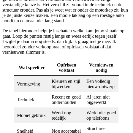
verstandige keuze is. Het verschil zit vooral in de techniek en de
structuur eronder. Pas als je weet wat er onder de motorkap zit, kun
je de juiste keuze maken. Een mooie laklaag op een roestige auto
houdt nu eenmaal niet lang stand.
De tabel hieronder helpt je inschatten welke kant jouw situatie op
gaat. Loop de punten rustig langs en wees eerlijk tegen jezelf.
Twijfel je daarna nog steeds, dan kijk ik graag met je mee. Ik
beoordeel zonder verkooppraat of opfrissen volstaat of dat
vernieuwen slimmer is.
Opfrissen
Vernieuwen
Wat speelt er
volstaat
nodig
Kleuren en stijl
Een volledig
Vormgeving
bijwerken
nieuw ontwerp
Recent en goed
Al jaren niet
Techniek
onderhouden
bijgewerkt
Werkt nog
Werkt niet goed
Mobiel gebruik
redelijk
op telefoons
Structureel
Snelheid
Nog acceptabel