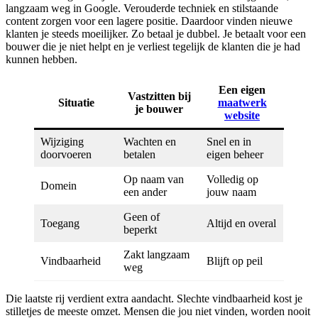
langzaam weg in Google. Verouderde techniek en stilstaande
content zorgen voor een lagere positie. Daardoor vinden nieuwe
klanten je steeds moeilijker. Zo betaal je dubbel. Je betaalt voor een
bouwer die je niet helpt en je verliest tegelijk de klanten die je had
kunnen hebben.
Een eigen
Vastzitten bij
Situatie
maatwerk
je bouwer
website
Wijziging
Wachten en
Snel en in
doorvoeren
betalen
eigen beheer
Op naam van
Volledig op
Domein
een ander
jouw naam
Geen of
Toegang
Altijd en overal
beperkt
Zakt langzaam
Vindbaarheid
Blijft op peil
weg
Die laatste rij verdient extra aandacht. Slechte vindbaarheid kost je
stilletjes de meeste omzet. Mensen die jou niet vinden, worden nooit