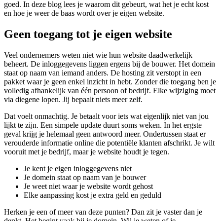
goed. In deze blog lees je waarom dit gebeurt, wat het je echt kost
en hoe je weer de baas wordt over je eigen website.
Geen toegang tot je eigen website
Veel ondernemers weten niet wie hun website daadwerkelijk
beheert. De inloggegevens liggen ergens bij de bouwer. Het domein
staat op naam van iemand anders. De hosting zit verstopt in een
pakket waar je geen enkel inzicht in hebt. Zonder die toegang ben je
volledig afhankelijk van één persoon of bedrijf. Elke wijziging moet
via diegene lopen. Jij bepaalt niets meer zelf.
Dat voelt onmachtig. Je betaalt voor iets wat eigenlijk niet van jou
lijkt te zijn. Een simpele update duurt soms weken. In het ergste
geval krijg je helemaal geen antwoord meer. Ondertussen staat er
verouderde informatie online die potentiële klanten afschrikt. Je wilt
vooruit met je bedrijf, maar je website houdt je tegen.
Je kent je eigen inloggegevens niet
Je domein staat op naam van je bouwer
Je weet niet waar je website wordt gehost
Elke aanpassing kost je extra geld en geduld
Herken je een of meer van deze punten? Dan zit je vaster dan je
denkt. Het begint vaak bij je domein. Wil je weten of je