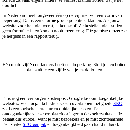
schade zit vaak ergens anders. Je verliest klanten zonder dat je het
doorhebt.
In Nederland heeft ongeveer één op de vijf mensen een vorm van
beperking. Dat is een enorme groep potentiële klanten. Als jouw
website voor hen niet werkt, haken ze af. Ze bestellen niet, vullen
geen formulier in en komen nooit meer terug. Die gemiste omzet zie
je nergens in een rapport terug.
Eén op de vijf Nederlanders heeft een beperking. Sluit je hen buiten,
dan sluit je een vijfde van je markt buiten.
Er is nog een verborgen kostenpost. Google beloont toegankelijke
websites. Veel toegankelijkheidseisen overlappen met goede
SEO
,
zoals een logische structuur en duidelijke teksten. Een
ontoegankelijke site scoort daardoor lager in de zoekresultaten. Je
betaalt dus dubbel, want je mist bezoekers en je mist zichtbaarheid.
Een sterke
SEO-aanpak
en toegankelijkheid gaan hand in hand.