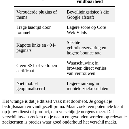
vindbaarheid
Verouderde plugins of
Beveiligingsrisico’s die
thema
Google afstraft
Trage laadtijd door
Lagere score op Core
rommel
Web Vitals
Slechte
Kapotte links en 404-
gebruikerservaring en
pagina’s
hogere bounce rate
Waarschuwing in
Geen SSL of verlopen
browser, direct verlies
certificaat
van vertrouwen
Niet mobiel
Lagere ranking in
geoptimaliseerd
mobiele zoekresultaten
Het wrange is dat je dit zelf vaak niet doorhebt. Je googelt je
bedrijfsnaam en vindt jezelf prima. Maar zoekt een potentiële klant
op jouw dienst of product, dan verschijn je nergens meer. Dat
verschil tussen zoeken op je naam en gevonden worden op relevante
zoektermen is precies waar goed onderhoud het verschil maakt.