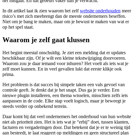
het misgaat. En dat gebeurt vaker dan je verwacht.
In dit artikel laat ik zien waarom het zelf
website onderhouden
meer
risico’s met zich meebrengt dan de meeste ondernemers beseffen.
Niet om je bang te maken, maar om je bewust te maken van wat er
op het spel staat.
Waarom je zelf gaat klussen
Het begint meestal onschuldig. Je ziet een melding dat er updates
beschikbaar zijn. Of je wilt een kleine tekstwijziging doorvoeren.
Waarom zou je daar iemand voor inhuren? Het voelt als iets wat je
zelf moet kunnen. En in veel gevallen lukt dat eerste klikje ook
prima.
Het probleem is dat succes bij simpele taken een vals gevoel van
controle geeft. Je denkt dat je het snapt. Dus ga je verder. Een
nieuwe plugin installeren, een thema wisselen, misschien zelfs iets
aanpassen in de code. Elke stap voelt logisch, maar je beweegt je
steeds verder op onbekend terrein.
Daar komt bij dat veel ondernemers het onderhoud van hun website
niet als prioriteit zien. Het is iets wat je “erbij” doet, tussen klanten,
facturen en vergaderingen door. Dat betekent dat je er te weinig tijd
aan besteedt, te laat reageert op meldingen en geen structureel plan