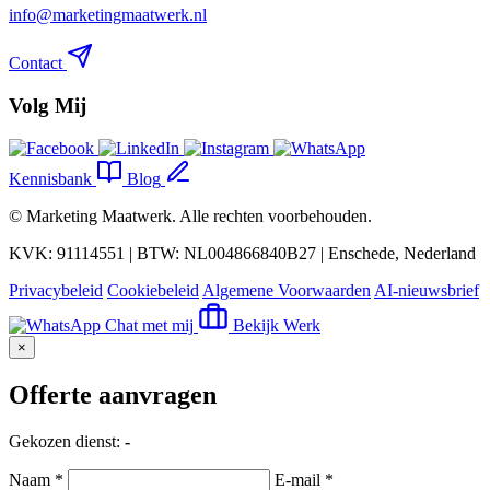
info@marketingmaatwerk.nl
Contact
Volg Mij
Kennisbank
Blog
©
Marketing Maatwerk
. Alle rechten voorbehouden.
KVK: 91114551 | BTW: NL004866840B27 | Enschede, Nederland
Privacybeleid
Cookiebeleid
Algemene Voorwaarden
AI-nieuwsbrief
Chat met mij
Bekijk Werk
×
Offerte aanvragen
Gekozen dienst:
-
Naam *
E-mail *