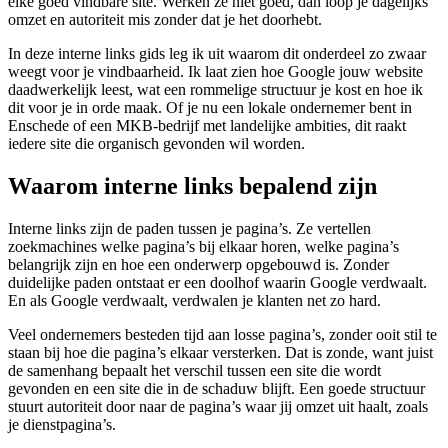
elke goed vindbare site. Werken ze niet goed, dan loop je dagelijks
omzet en autoriteit mis zonder dat je het doorhebt.
In deze interne links gids leg ik uit waarom dit onderdeel zo zwaar
weegt voor je vindbaarheid. Ik laat zien hoe Google jouw website
daadwerkelijk leest, wat een rommelige structuur je kost en hoe ik
dit voor je in orde maak. Of je nu een lokale ondernemer bent in
Enschede of een MKB-bedrijf met landelijke ambities, dit raakt
iedere site die organisch gevonden wil worden.
Waarom interne links bepalend zijn
Interne links zijn de paden tussen je pagina’s. Ze vertellen
zoekmachines welke pagina’s bij elkaar horen, welke pagina’s
belangrijk zijn en hoe een onderwerp opgebouwd is. Zonder
duidelijke paden ontstaat er een doolhof waarin Google verdwaalt.
En als Google verdwaalt, verdwalen je klanten net zo hard.
Veel ondernemers besteden tijd aan losse pagina’s, zonder ooit stil te
staan bij hoe die pagina’s elkaar versterken. Dat is zonde, want juist
de samenhang bepaalt het verschil tussen een site die wordt
gevonden en een site die in de schaduw blijft. Een goede structuur
stuurt autoriteit door naar de pagina’s waar jij omzet uit haalt, zoals
je dienstpagina’s.