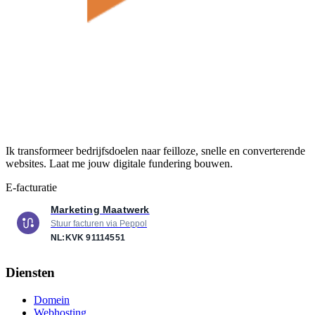
Ik transformeer bedrijfsdoelen naar feilloze, snelle en converterende
websites. Laat me jouw digitale fundering bouwen.
E-facturatie
Marketing Maatwerk
Stuur facturen via Peppol
NL:KVK
91114551
Diensten
Domein
Webhosting