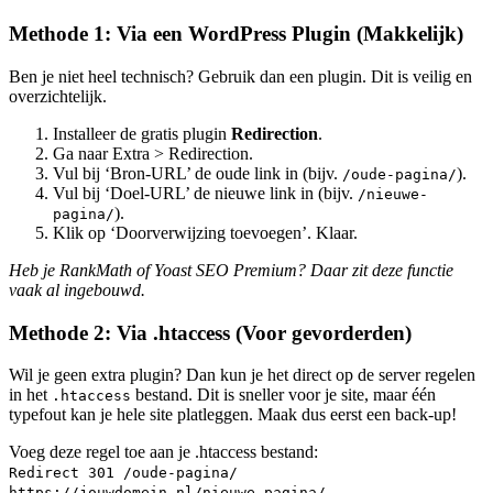
Methode 1: Via een WordPress Plugin (Makkelijk)
Ben je niet heel technisch? Gebruik dan een plugin. Dit is veilig en
overzichtelijk.
Installeer de gratis plugin
Redirection
.
Ga naar Extra > Redirection.
Vul bij ‘Bron-URL’ de oude link in (bijv.
).
/oude-pagina/
Vul bij ‘Doel-URL’ de nieuwe link in (bijv.
/nieuwe-
).
pagina/
Klik op ‘Doorverwijzing toevoegen’. Klaar.
Heb je RankMath of Yoast SEO Premium? Daar zit deze functie
vaak al ingebouwd.
Methode 2: Via .htaccess (Voor gevorderden)
Wil je geen extra plugin? Dan kun je het direct op de server regelen
in het
bestand. Dit is sneller voor je site, maar één
.htaccess
typefout kan je hele site platleggen. Maak dus eerst een back-up!
Voeg deze regel toe aan je .htaccess bestand:
Redirect 301 /oude-pagina/
https://jouwdomein.nl/nieuwe-pagina/