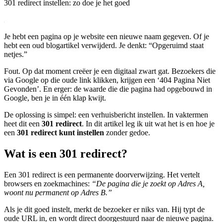
301 redirect instellen: zo doe je het goed
Je hebt een pagina op je website een nieuwe naam gegeven. Of je
hebt een oud blogartikel verwijderd. Je denkt: “Opgeruimd staat
netjes.”
Fout. Op dat moment creëer je een digitaal zwart gat. Bezoekers die
via Google op die oude link klikken, krijgen een ‘404 Pagina Niet
Gevonden’. En erger: de waarde die die pagina had opgebouwd in
Google, ben je in één klap kwijt.
De oplossing is simpel: een verhuisbericht instellen. In vaktermen
heet dit een
301 redirect
. In dit artikel leg ik uit wat het is en hoe je
een
301 redirect kunt instellen
zonder gedoe.
Wat is een 301 redirect?
Een 301 redirect is een permanente doorverwijzing. Het vertelt
browsers en zoekmachines:
“De pagina die je zoekt op Adres A,
woont nu permanent op Adres B.”
Als je dit goed instelt, merkt de bezoeker er niks van. Hij typt de
oude URL in, en wordt direct doorgestuurd naar de nieuwe pagina.