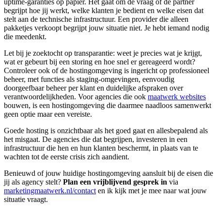
uptime-garanties op papier. Het gaat om de vraag of de partner
begrijpt hoe jij werkt, welke klanten je bedient en welke eisen dat
stelt aan de technische infrastructuur. Een provider die alleen
pakketjes verkoopt begrijpt jouw situatie niet. Je hebt iemand nodig
die meedenkt.
Let bij je zoektocht op transparantie: weet je precies wat je krijgt,
wat er gebeurt bij een storing en hoe snel er gereageerd wordt?
Controleer ook of de hostingomgeving is ingericht op professioneel
beheer, met functies als staging-omgevingen, eenvoudig
doorgeefbaar beheer per klant en duidelijke afspraken over
verantwoordelijkheden. Voor agencies die ook
maatwerk websites
bouwen, is een hostingomgeving die daarmee naadloos samenwerkt
geen optie maar een vereiste.
Goede hosting is onzichtbaar als het goed gaat en allesbepalend als
het misgaat. De agencies die dat begrijpen, investeren in een
infrastructuur die hen en hun klanten beschermt, in plaats van te
wachten tot de eerste crisis zich aandient.
Benieuwd of jouw huidige hostingomgeving aansluit bij de eisen die
jij als agency stelt?
Plan een vrijblijvend gesprek in
via
marketingmaatwerk.nl/contact
en ik kijk met je mee naar wat jouw
situatie vraagt.