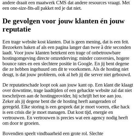
andere draait een maatwerk CMS dat andere resources vraagt. Met
een one-size-fits-all pakket red je dat niet.
De gevolgen voor jouw klanten én jouw
reputatie
Een trage website kost klanten. Dat is geen mening, dat is een feit.
Bezoekers haken af als een pagina langer dan twee à drie seconden
laadt. Voor jouw klanten betekent een trage of onbetrouwbare
hostingomgeving directe omzetderving: minder conversies, hogere
bounce rates en een slechtere positie in Google. En jij bent degene
die ze hebben ingehuurd om dit te voorkomen. Als de hosting niet
deugt, is dat jouw probleem, ook al heb jij die server niet gebouwd.
De reputatieschade loopt ook aan jouw kant op. Een klant die klaagt
over downtime, trage laadtijden of een gehackte website zal dat niet
toeschrijven aan de hostingprovider, hij schrijft het toe aan jou.
Zeker als jij degene bent die de hosting heeft aangeraden of
geregeld. Elke storing is een gesprek dat je moet voeren, elke hack
is een crisis die je moet managen. Dat kost tijd, energie en
vertrouwen. En vertrouwen is precies wat een agency nodig heeft
om door te groeien.
Bovendien speelt vindbaarheid een grote rol. Slechte