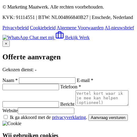
©
Marketing Maatwerk
. Alle rechten voorbehouden.
KVK: 91114551 | BTW: NL004866840B27 | Enschede, Nederland
Privacybeleid
Cookiebeleid
Algemene Voorwaarden
AI-nieuwsbrief
Chat met mij
Bekijk Werk
×
Offerte aanvragen
Gekozen dienst:
-
Naam *
E-mail *
Telefoon *
Bericht
Website
Ik ga akkoord met de
privacyverklaring
.
Aanvraag versturen
Wij gebruiken cookies