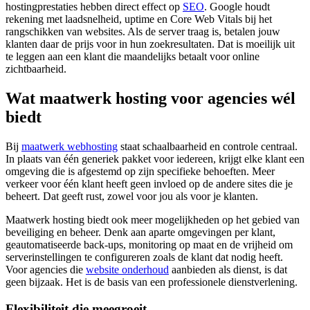
hostingprestaties hebben direct effect op
SEO
. Google houdt
rekening met laadsnelheid, uptime en Core Web Vitals bij het
rangschikken van websites. Als de server traag is, betalen jouw
klanten daar de prijs voor in hun zoekresultaten. Dat is moeilijk uit
te leggen aan een klant die maandelijks betaalt voor online
zichtbaarheid.
Wat maatwerk hosting voor agencies wél
biedt
Bij
maatwerk webhosting
staat schaalbaarheid en controle centraal.
In plaats van één generiek pakket voor iedereen, krijgt elke klant een
omgeving die is afgestemd op zijn specifieke behoeften. Meer
verkeer voor één klant heeft geen invloed op de andere sites die je
beheert. Dat geeft rust, zowel voor jou als voor je klanten.
Maatwerk hosting biedt ook meer mogelijkheden op het gebied van
beveiliging en beheer. Denk aan aparte omgevingen per klant,
geautomatiseerde back-ups, monitoring op maat en de vrijheid om
serverinstellingen te configureren zoals de klant dat nodig heeft.
Voor agencies die
website onderhoud
aanbieden als dienst, is dat
geen bijzaak. Het is de basis van een professionele dienstverlening.
Flexibiliteit die meegroeit