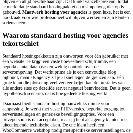
blijven en altijd beschikbaar zijn. Dat klinkt vanzelfsprekend, totdat
je merkt dat je standaard hostingpakket daar simpelweg niet op is
gebouwd.
Maatwerk hosting voor agencies
is geen luxe, het is een
noodzaak voor wie professioneel wil blijven werken en zijn klanten
serieus neemt.
Waarom standaard hosting voor agencies
tekortschiet
Standaard hostingpakketten zijn ontworpen voor één gebruiker met
één website. Je krijgt een vaste hoeveelheid schijfruimte, een
beperkt aantal databases en weinig controle over de
serveromgeving. Dat werkt prima als je een eenvoudige blog
bijhoudt, maar als agency zit je al snel tegen de grenzen aan. Één
grote klant die plotseling veel verkeer krijgt, kan de prestaties van
alle andere sites op dezelfde server negatief beïnvloeden. Dat is geen
hypothetisch scenario, dat is hoe gedeelde hosting werkt.
Daarnaast biedt standaard hosting nauwelijks ruimte voor
aanpassing. Je werkt met vaste PHP-versies, beperkte toegang tot
serverinstellingen en generieke beveiligingsopties. Voor een
privépersoon is dat acceptabel, maar jij hebt als agency klanten met
uiteenlopende technische eisen. De ene klant heeft een
WooCommerce-webshop nodig met specifieke serverinstellingen, de