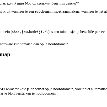
ris, kan ik mijn blog op blog.mijnbedrijf.nl zetten?”
eg ik uit wanneer je een
subdomein moet aanmaken
, wanneer je het a
domein (
) is een tuinhuisje op hetzelfde perceel
shop.jouwbedrijf.nl
 software kunt draaien dan op je hoofddomein.
bmap
t (SEO-waarde) die je opbouwt op je hoofddomein, vloeit niet automatis
naar je blog versterken je hoofddomein.