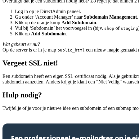
Overtuigd dat je een subdomein nodig hebt? Zo regel je dat binnen 2 
Log in op je DirectAdmin paneel.
Ga onder ‘Account Manager’ naar
Subdomain Management
.
Klik op de oranje knop
Add Subdomain
.
Vul bij ‘Subdomain’ het voorvoegsel in (bijv.
of
shop
staging
Klik op
Add Subdomain
.
Wat gebeurt er nu?
Op de server is er in je map
een nieuw mapje gemaakt me
public_html
Vergeet SSL niet!
Een subdomein heeft een eigen SSL-certificaat nodig. Als je gebruikm
subdomein aanzetten. Anders krijgt je klant een “Niet Veilig” waarsc
Hulp nodig?
Twijfel je of je voor je nieuwe idee een subdomein of een submap mo
Een professioneel e-mailadres op je 