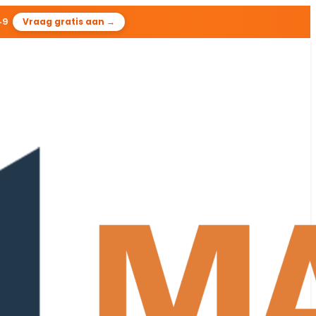
47
Vraag gratis aan →