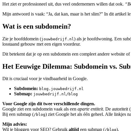
Het ziet er professioneel uit, dus veel ondernemers willen dat ook.
“Bo
Mijn antwoord is vaak: “Ja, dat kan, maar is het slim?” In dit artikel l
Wat is een subdomein?
Zie je hoofddomein (
) als je hoofdwoning. Een sub
jouwbedrijf.nl
losstaand gebouw met een eigen voordeur.
Dit betekent dat je op een subdomein een compleet andere website of
Het Eeuwige Dilemma: Subdomein vs. Su
Dit is cruciaal voor je vindbaarheid in Google.
Subdomein:
blog.jouwbedrijf.nl
Submap:
jouwbedrijf.nl/blog
Voor Google zijn dit twee verschillende dingen.
Google ziet een subdomein vaak als een
aparte entiteit
. De autoritei
Bij een submap (
) ziet Google het als één geheel. Alle linkjes 
/blog
Mijn advies:
Wil je bloggen voor SEO? Gebruik
altijd
een submap (
).
/blog