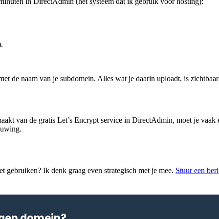
minuten in DirectAdmin (het systeem dat ik gebruik voor hosting):
).
t de naam van je subdomein. Alles wat je daarin uploadt, is zichtbaa
aakt van de gratis Let’s Encrypt service in DirectAdmin, moet je vaak e
huwing.
et gebruiken? Ik denk graag even strategisch met je mee.
Stuur een beri
eigen domein?