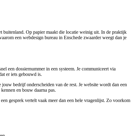
t buitenland. Op papier maakt die locatie weinig uit. In de praktijk
s je waarom een webdesign bureau in Enschede zwaarder weegt dan je
 snel een dossiernummer in een systeem. Je communiceert via
dat er iets gebouwd is.
die jouw bedrijf onderscheiden van de rest. Je website wordt dan een
ep kennen en bouw daarna pas.
g in een gesprek vertelt vaak meer dan een hele vragenlijst. Zo voorkom
ren.