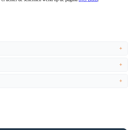
+
+
+