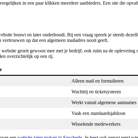
rgelijken in een paar klikken meerdere aanbieders. Een site die opvalt,
 website bouwt en later onderhoudt. Bij een vraag spreek je steeds deze
en vertrouwen op dat een algemeen mailadres nooit geeft.
e website groeit gewoon mee met je bedrijf, ook ruim na de opleverin
en overzichtelijk op een rij.
e
Alleen mail en formulieren
Wachtrij en ticketsysteem
Werkt vanuit algemene aannames
Vaak een standaardsjabloon
Wisselende medewerkers
r over een
website laten maken in Enschede
. Je leest ook gerust eerst 