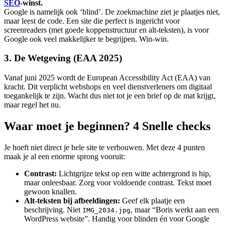
SEO
-winst.
Google is namelijk ook ‘blind’. De zoekmachine ziet je plaatjes niet,
maar leest de code. Een site die perfect is ingericht voor
screenreaders (met goede koppenstructuur en alt-teksten), is voor
Google ook veel makkelijker te begrijpen. Win-win.
3. De Wetgeving (EAA 2025)
Vanaf juni 2025 wordt de European Accessibility Act (EAA) van
kracht. Dit verplicht webshops en veel dienstverleners om digitaal
toegankelijk te zijn. Wacht dus niet tot je een brief op de mat krijgt,
maar regel het nu.
Waar moet je beginnen? 4 Snelle checks
Je hoeft niet direct je hele site te verbouwen. Met deze 4 punten
maak je al een enorme sprong vooruit:
Contrast:
Lichtgrijze tekst op een witte achtergrond is hip,
maar onleesbaar. Zorg voor voldoende contrast. Tekst moet
gewoon knallen.
Alt-teksten bij afbeeldingen:
Geef elk plaatje een
beschrijving. Niet
, maar “Boris werkt aan een
IMG_2034.jpg
WordPress website”. Handig voor blinden én voor Google