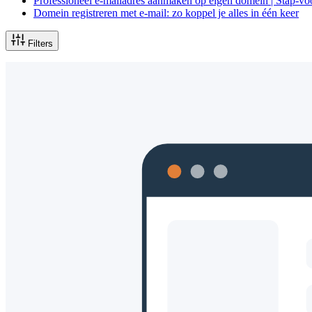
Professioneel e-mailadres aanmaken op eigen domein | Stap-vo
Domein registreren met e-mail: zo koppel je alles in één keer
Filters