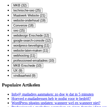
MKB
(32)
technische-seo
(25)
Maatwerk Website
(21)
website-onderhoud
(19)
Conversie
(18)
seo
(15)
webdesign Enschede
(12)
google-search-console
(12)
wordpress-beveiliging
(11)
website-laten-maken
(11)
webhosting
(11)
professioneel-emailadres
(10)
MKB Enschede
(10)
UX
(9)
vindbaarheid
(9)
Populaire Artikelen
Info@ mailadres aanmaken: zo doe je dat in 5 minuten
Hoeveel e-mailadressen heb je nodig voor je bedrijf?
WordPress plugins updaten: wanneer wel en wanneer niet?