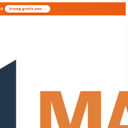
09
Vraag gratis aan →