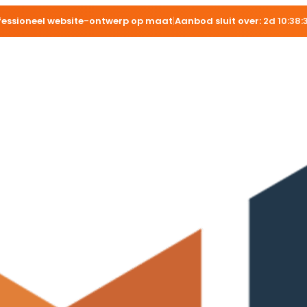
fessioneel website-ontwerp op maat
|
Aanbod sluit over:
2d 10:38: