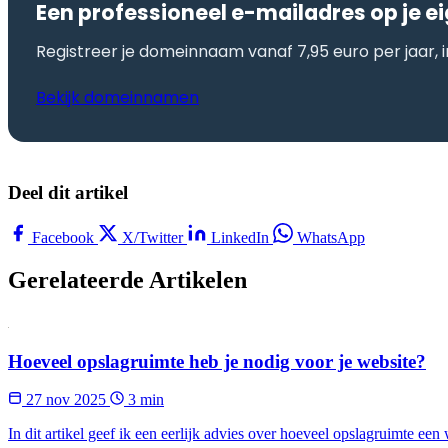
Een professioneel e-mailadres op je 
Registreer je domeinnaam vanaf 7,95 euro per jaar, i
Bekijk domeinnamen
Deel dit artikel
Facebook
X/Twitter
LinkedIn
WhatsApp
Gerelateerde Artikelen
Hoeveel opslagruimte heb je nodig voor je website?
27 nov 2025
3 min
In dit artikel geef ik een eerlijk advies over hoeveel opslagruimte een 