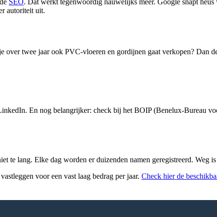
 de
SEO
. Dat werkt tegenwoordig nauwelijks meer. Google snapt heus
autoriteit uit.
 je over twee jaar ook PVC-vloeren en gordijnen gaat verkopen? Dan de
LinkedIn. En nog belangrijker: check bij het BOIP (Benelux-Bureau voo
iet te lang. Elke dag worden er duizenden namen geregistreerd. Weg is
 vastleggen voor een vast laag bedrag per jaar.
Check hier de beschikb