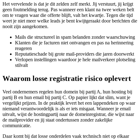
Het vervelende is dat je dit zelden zelf merkt. Jij verstuurt, jij krijgt
geen foutmelding terug. Pas wanneer een klant na twee weken belt
om te vragen waar die offerte blijft, valt het kwartje. Tegen die tijd
weet je niet meer welke leads je bent kwijtgeraakt door berichten die
nooit zijn aangekomen.
Mails die structureel in spam belanden zonder waarschuwing
Klanten die je facturen niet ontvangen en pas na herinnering
reageren
Reputatieschade bij grote mail-providers die jaren doorwerkt
Verlopen instellingen waardoor je hele mailverkeer plotseling
stilvalt
Waarom losse registratie risico oplevert
Veel ondernemers regelen hun domein bij partij A, hun hosting bij
partij B en hun email bij partij C. Op papier lijkt dat slim, want je
vergelijkt prijzen. In de praktijk levert het een lappendeken op waar
niemand verantwoordelijk is als er iets misgaat. Wanneer je email
uitvalt, wijst de hostingpartij naar de domeinregistrar, die wijst naar
de mailprovider en jij staat ondertussen zonder zakelijke
communicatie.
Daar komt bij dat losse onderdelen vaak technisch niet op elkaar