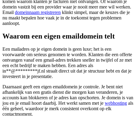
komen waarom klanten je facturen niet ontvangen. Of waarom je
domein vastzit bij een provider waar je nooit meer mee wil werken.
Email
domeinnaam registreren
klinkt simpel, maar de keuzes die je
nu maakt bepalen hoe vaak je in de toekomst tegen problemen
aanloopt.
Waarom een eigen emaildomein telt
Een mailadres op je eigen domein is geen luxe; het is een
voorwaarde om serieus genomen te worden. Klanten die een offerte
ontvangen vanaf een gmail-adres trekken sneller in twijfel of ze met
een echt bedrijf te maken hebben. Een adres als
in
**
@
*********
jf.nl
straalt direct uit dat je structuur hebt en dat je
investeert in je presentatie.
Daarnaast geeft een eigen emaildomein je controle. Je bent niet
afhankelijk van een gratis dienst die morgen kan veranderen, je
accounts kan blokkeren of je adres kan opschorten. Je domein is van
jou en je email hoort daarbij. Het werkt samen met je
webhosting
als
één geheel, waardoor je merk consistent overkomt op elk
contactmoment.