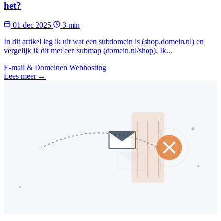
het?
01 dec 2025
3 min
In dit artikel leg ik uit wat een subdomein is (shop.domein.nl) en
vergelijk ik dit met een submap (domein.nl/shop). Ik...
E-mail & Domeinen
Webhosting
Lees meer →