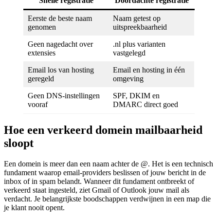
Snelle registratie
Doordachte registratie
Eerste de beste naam
Naam getest op
genomen
uitspreekbaarheid
Geen nagedacht over
.nl plus varianten
extensies
vastgelegd
Email los van hosting
Email en hosting in één
geregeld
omgeving
Geen DNS-instellingen
SPF, DKIM en
vooraf
DMARC direct goed
Hoe een verkeerd domein mailbaarheid
sloopt
Een domein is meer dan een naam achter de @. Het is een technisch
fundament waarop email-providers beslissen of jouw bericht in de
inbox of in spam belandt. Wanneer dit fundament ontbreekt of
verkeerd staat ingesteld, ziet Gmail of Outlook jouw mail als
verdacht. Je belangrijkste boodschappen verdwijnen in een map die
je klant nooit opent.