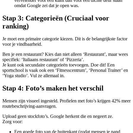
vervelender voor een klant dan voor een dichte deur staan
omdat Google zei dat je open was.
Stap 3: Categorieën (Cruciaal voor
ranking)
Je moet een primaire categorie kiezen. Dit is de belangrijkste factor
voor je vindbaarheid.
Ben je een restaurant? Kies dan niet alleen ‘Restaurant’, maar wees
specifiek: ‘Italiaans restaurant’ of ‘Pizzeria’.
Je kunt ook secundaire categorieën toevoegen. Doe dit! Een
sportschool is vaak ook een ‘Fitnesscentrum’, ‘Personal Trainer’ en
‘Yoga studio’. Vul ze allemaal in.
Stap 4: Foto’s maken het verschil
Mensen zijn visueel ingesteld. Profielen met foto’s krijgen 42% meer
routebeschrijving-aanvragen.
Upload geen stockfoto’s. Google herkent die en negeert ze.
Zorg voor:
Een goede foto van de buitenkant (zodat mensen je pand