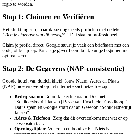
regio te worden.
Stap 1: Claimen en Verifiëren
Het klinkt logisch, maar ik zie nog steeds profielen met de tekst
“Ben je eigenaar van dit bedrijf?”
. Dat staat onprofessioneel.
Claim je profiel direct. Google stuurt je vaak een briefkaart met een
code, of belt je op. Pas als je geverifieerd bent, kun je beginnen met
optimaliseren.
Stap 2: De Gegevens (NAP-consistentie)
Google houdt van duidelijkheid. Jouw
N
aam,
A
dres en
P
laats
(NAP) moeten overal op het internet exact hetzelfde zijn.
Bedrijfsnaam:
Gebruik je échte naam. Dus niet
“Schildersbedrijf Jansen | Beste van Enschede | Goedkoop”.
Dat is spam en Google straft dat af. Gewoon “Schildersbedrijf
Jansen”.
Adres & Telefoon:
Zorg dat dit overeenkomt met wat er op
je website staat.
Openingstijden:
Vul ze in en houd ze bij. Niets is