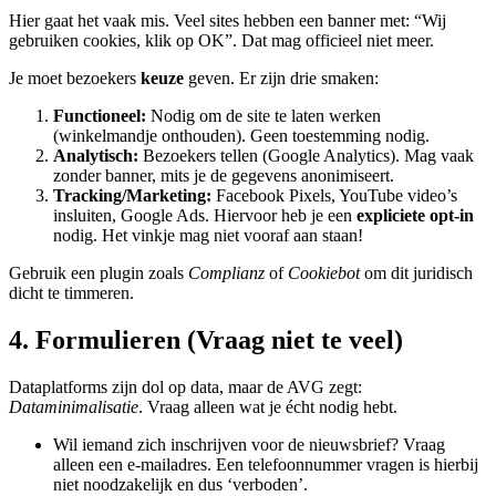
Hier gaat het vaak mis. Veel sites hebben een banner met: “Wij
gebruiken cookies, klik op OK”. Dat mag officieel niet meer.
Je moet bezoekers
keuze
geven. Er zijn drie smaken:
Functioneel:
Nodig om de site te laten werken
(winkelmandje onthouden). Geen toestemming nodig.
Analytisch:
Bezoekers tellen (Google Analytics). Mag vaak
zonder banner, mits je de gegevens anonimiseert.
Tracking/Marketing:
Facebook Pixels, YouTube video’s
insluiten, Google Ads. Hiervoor heb je een
expliciete opt-in
nodig. Het vinkje mag niet vooraf aan staan!
Gebruik een plugin zoals
Complianz
of
Cookiebot
om dit juridisch
dicht te timmeren.
4. Formulieren (Vraag niet te veel)
Dataplatforms zijn dol op data, maar de AVG zegt:
Dataminimalisatie
. Vraag alleen wat je écht nodig hebt.
Wil iemand zich inschrijven voor de nieuwsbrief? Vraag
alleen een e-mailadres. Een telefoonnummer vragen is hierbij
niet noodzakelijk en dus ‘verboden’.