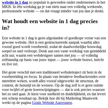
website in 1 dag
zo populair is geworden onder ondernemers in het
MKB. In één werkdag ga je van niets naar een volledig werkende,
professionele website — en dat vraagt minder van jou dan je denkt.
Wat houdt een website in 1 dag precies
in?
Een website in 1 dag is geen afgeslankte of goedkope versie van een
gewone website. Het is een gestructureerde aanpak waarbij alles
vooraf goed wordt voorbereid, zodat de daadwerkelijke bouwdag
soepel en snel verloopt. Denk aan een vaste werkdag van gemiddeld
acht uur, waarin een webdesigner samen met jou — of volledig
zelfstandig op basis van jouw input — jouw website bouwt, inricht
en live zet.
Het grote verschil met een traditioneel websitetraject zit hem in de
voorbereiding en focus. In plaats van iteratieve feedbackrondes over
meerdere weken, wordt alles vooraf uitgewerkt: de structuur, de
content, de huisstijl en de wensen. Op de dag zelf is er geen ruimte
voor twijfel of grote koerswijzigingen — dat is ook precies waarom
het zo snel gaat. Je kiest voor snelheid en duidelijkheid, en dat levert
een scherp resultaat op. Bekijk hoe dit bij Marketing Maatwerk
werkt op de pagina
Gratis Website Aanvragen
.