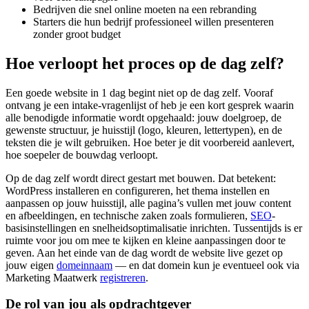
Bedrijven die snel online moeten na een rebranding
Starters die hun bedrijf professioneel willen presenteren
zonder groot budget
Hoe verloopt het proces op de dag zelf?
Een goede website in 1 dag begint niet op de dag zelf. Vooraf
ontvang je een intake-vragenlijst of heb je een kort gesprek waarin
alle benodigde informatie wordt opgehaald: jouw doelgroep, de
gewenste structuur, je huisstijl (logo, kleuren, lettertypen), en de
teksten die je wilt gebruiken. Hoe beter je dit voorbereid aanlevert,
hoe soepeler de bouwdag verloopt.
Op de dag zelf wordt direct gestart met bouwen. Dat betekent:
WordPress installeren en configureren, het thema instellen en
aanpassen op jouw huisstijl, alle pagina’s vullen met jouw content
en afbeeldingen, en technische zaken zoals formulieren,
SEO
-
basisinstellingen en snelheidsoptimalisatie inrichten. Tussentijds is er
ruimte voor jou om mee te kijken en kleine aanpassingen door te
geven. Aan het einde van de dag wordt de website live gezet op
jouw eigen
domeinnaam
— en dat domein kun je eventueel ook via
Marketing Maatwerk
registreren
.
De rol van jou als opdrachtgever