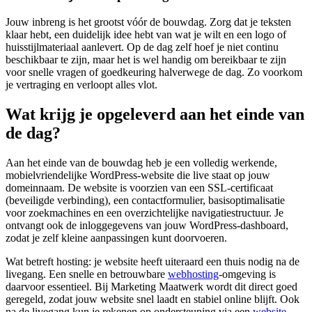
Jouw inbreng is het grootst vóór de bouwdag. Zorg dat je teksten
klaar hebt, een duidelijk idee hebt van wat je wilt en een logo of
huisstijlmateriaal aanlevert. Op de dag zelf hoef je niet continu
beschikbaar te zijn, maar het is wel handig om bereikbaar te zijn
voor snelle vragen of goedkeuring halverwege de dag. Zo voorkom
je vertraging en verloopt alles vlot.
Wat krijg je opgeleverd aan het einde van
de dag?
Aan het einde van de bouwdag heb je een volledig werkende,
mobielvriendelijke WordPress-website die live staat op jouw
domeinnaam. De website is voorzien van een SSL-certificaat
(beveiligde verbinding), een contactformulier, basisoptimalisatie
voor zoekmachines en een overzichtelijke navigatiestructuur. Je
ontvangt ook de inloggegevens van jouw WordPress-dashboard,
zodat je zelf kleine aanpassingen kunt doorvoeren.
Wat betreft hosting: je website heeft uiteraard een thuis nodig na de
livegang. Een snelle en betrouwbare
webhosting
-omgeving is
daarvoor essentieel. Bij Marketing Maatwerk wordt dit direct goed
geregeld, zodat jouw website snel laadt en stabiel online blijft. Ook
na de livegang kun je rekenen op ondersteuning via een
website