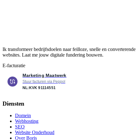
Ik transformeer bedrijfsdoelen naar feilloze, snelle en converterende
websites. Laat me jouw digitale fundering bouwen.
E-facturatie
Marketing Maatwerk
Stuur facturen via Peppol
NL:KVK
91114551
Diensten
Domein
Webhosting
SEO
Website Onderhoud
Over Boris