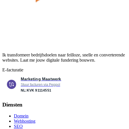
Ik transformeer bedrijfsdoelen naar feilloze, snelle en converterende
websites. Laat me jouw digitale fundering bouwen.
E-facturatie
Marketing Maatwerk
Stuur facturen via Peppol
NL:KVK
91114551
Diensten
Domein
Webhosting
SEO