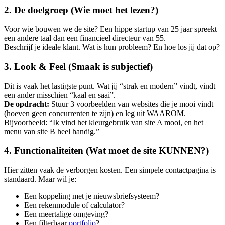
2. De doelgroep (Wie moet het lezen?)
Voor wie bouwen we de site? Een hippe startup van 25 jaar spreekt
een andere taal dan een financieel directeur van 55.
Beschrijf je ideale klant. Wat is hun probleem? En hoe los jij dat op?
3. Look & Feel (Smaak is subjectief)
Dit is vaak het lastigste punt. Wat jij “strak en modern” vindt, vindt
een ander misschien “kaal en saai”.
De opdracht:
Stuur 3 voorbeelden van websites die je mooi vindt
(hoeven geen concurrenten te zijn) en leg uit WAAROM.
Bijvoorbeeld: “Ik vind het kleurgebruik van site A mooi, en het
menu van site B heel handig.”
4. Functionaliteiten (Wat moet de site KUNNEN?)
Hier zitten vaak de verborgen kosten. Een simpele contactpagina is
standaard. Maar wil je:
Een koppeling met je nieuwsbriefsysteem?
Een rekenmodule of calculator?
Een meertalige omgeving?
Een filterbaar
portfolio
?