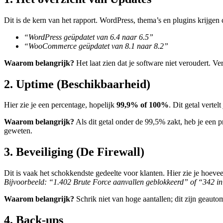
Dit is de kern van het rapport. WordPress, thema’s en plugins krijgen co
“WordPress geüpdatet van 6.4 naar 6.5”
“WooCommerce geüpdatet van 8.1 naar 8.2”
Waarom belangrijk?
Het laat zien dat je software niet veroudert. Ve
2. Uptime (Beschikbaarheid)
Hier zie je een percentage, hopelijk
99,9% of 100%
. Dit getal verte
Waarom belangrijk?
Als dit getal onder de 99,5% zakt, heb je een pr
geweten.
3. Beveiliging (De Firewall)
Dit is vaak het schokkendste gedeelte voor klanten. Hier zie je hoevee
Bijvoorbeeld: “1.402 Brute Force aanvallen geblokkeerd” of “342 i
Waarom belangrijk?
Schrik niet van hoge aantallen; dit zijn geautom
4. Back-ups