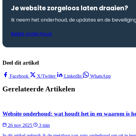
Je website zorgeloos laten draaien?
Ik neem het onderhoud, de updates en de beveiliging
Bekijk onderhoud
Deel dit artikel
Facebook
X/Twitter
LinkedIn
WhatsApp
Gerelateerde Artikelen
Website onderhoud: wat houdt het in en waarom is he
26 nov 2025
3 min
In dit artikel gebruik ik de metafoor van auto-onderhoud om uit te le