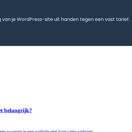
 van je WordPress-site uit handen tegen een vast tarief.
t belangrijk?
ggen waarom je een website niet kunt verwaarlozen...