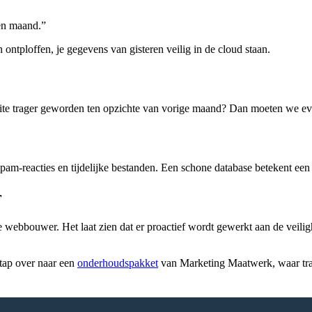
pen maand.”
ontploffen, je gegevens van gisteren veilig in de cloud staan.
 site trager geworden ten opzichte van vorige maand? Dan moeten we eve
pam-reacties en tijdelijke bestanden. Een schone database betekent een 
r
bbouwer. Het laat zien dat er proactief wordt gewerkt aan de veiligheid
stap over naar een
onderhoudspakket
van Marketing Maatwerk, waar tran