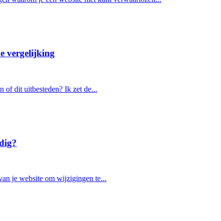
e vergelijking
 of dit uitbesteden? Ik zet de...
dig?
 van je website om wijzigingen te...