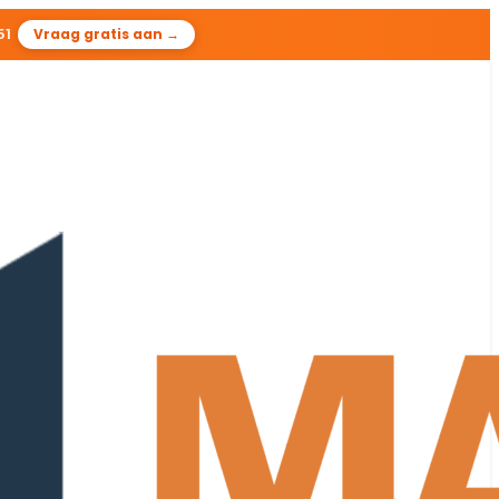
50
Vraag gratis aan →