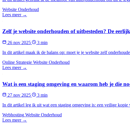
Website Onderhoud
Lees meer →
Zelf je website onderhouden of uitbesteden? De eerlijk
26 nov 2025
3 min
In dit artikel maak ik de balans op: moet je je website zelf onderhouden
Online Strategie
Website Onderhoud
Lees meer →
Wat is een staging omgeving en waarom heb je die no
27 nov 2025
3 min
In dit artikel leg ik uit wat een staging omgeving is: een veilige kopie
Webhosting
Website Onderhoud
Lees meer →