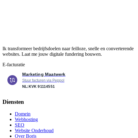
Ik transformeer bedrijfsdoelen naar feilloze, snelle en converterende
websites. Laat me jouw digitale fundering bouwen.
E-facturatie
Marketing Maatwerk
Stuur facturen via Peppol
NL:KVK
91114551
Diensten
Domein
Webhosting
SEO
Website Onderhoud
Over Boris