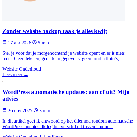
Zonder website backup raak je alles kwijt
17 apr 2026
5 min
Stel je voor dat je morgenochtend je website opent en er is niets
meer. Geen teksten, geen klantgegevens, geen productfoto’s,...
Website Onderhoud
Lees meer →
WordPress automatische updates: aan of uit? Mijn
advies
26 nov 2025
3 min
In dit artikel geef ik antwoord op het dilemma rondom automatische
WordPress updates. Ik leg het verschil uit tussen 'minor'...
Website Onderhoud
WordPress