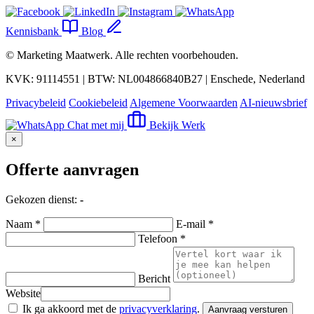
Kennisbank
Blog
©
Marketing Maatwerk
. Alle rechten voorbehouden.
KVK: 91114551 | BTW: NL004866840B27 | Enschede, Nederland
Privacybeleid
Cookiebeleid
Algemene Voorwaarden
AI-nieuwsbrief
Chat met mij
Bekijk Werk
×
Offerte aanvragen
Gekozen dienst:
-
Naam *
E-mail *
Telefoon *
Bericht
Website
Ik ga akkoord met de
privacyverklaring
.
Aanvraag versturen