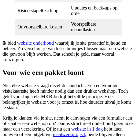
Updates en back-ups op
Risico stapelt zich op
orde
Voorspelbare
Onvoorspelbare kosten
maandlasten
Ik bied
website onderhoud
waarbij ik je site proactief bijhoud en
beheer. Zo verschuif je van losse brandjes blussen naar een website
die gewoon blijft werken. Dat scheelt je geld, maar vooral
kopzorgen.
Voor wie een pakket loont
Niet elke website vraagt dezelfde aandacht. Een eenvoudige
visitekaartsite heeft minder nodig dan een drukke webshop. Toch
geldt voor bijna elk MKB-bedrijf hetzelfde principe. Hoe
belangrijker je website voor je omzet is, hoe duurder uitval je komt
te staan.
Krijg je klanten via je site, neem je aanvragen via een formulier aan
of staat er een webshop op? Dan is structureel onderhoud geen luxe
maar een verzekering. Of je nu een
website in 1 dag
hebt laten
bouwen of een uitgebreid
maatwerkproject
, beide blijven alleen