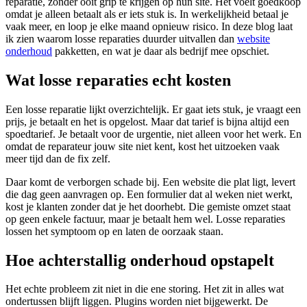
reparatie, zonder ooit grip te krijgen op hun site. Het voelt goedkoop
omdat je alleen betaalt als er iets stuk is. In werkelijkheid betaal je
vaak meer, en loop je elke maand opnieuw risico. In deze blog laat
ik zien waarom losse reparaties duurder uitvallen dan
website
onderhoud
pakketten, en wat je daar als bedrijf mee opschiet.
Wat losse reparaties echt kosten
Een losse reparatie lijkt overzichtelijk. Er gaat iets stuk, je vraagt een
prijs, je betaalt en het is opgelost. Maar dat tarief is bijna altijd een
spoedtarief. Je betaalt voor de urgentie, niet alleen voor het werk. En
omdat de reparateur jouw site niet kent, kost het uitzoeken vaak
meer tijd dan de fix zelf.
Daar komt de verborgen schade bij. Een website die plat ligt, levert
die dag geen aanvragen op. Een formulier dat al weken niet werkt,
kost je klanten zonder dat je het doorhebt. Die gemiste omzet staat
op geen enkele factuur, maar je betaalt hem wel. Losse reparaties
lossen het symptoom op en laten de oorzaak staan.
Hoe achterstallig onderhoud opstapelt
Het echte probleem zit niet in die ene storing. Het zit in alles wat
ondertussen blijft liggen. Plugins worden niet bijgewerkt. De