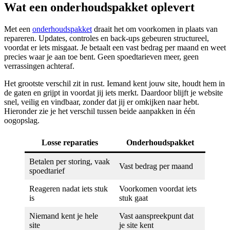
Wat een onderhoudspakket oplevert
Met een
onderhoudspakket
draait het om voorkomen in plaats van
repareren. Updates, controles en back-ups gebeuren structureel,
voordat er iets misgaat. Je betaalt een vast bedrag per maand en weet
precies waar je aan toe bent. Geen spoedtarieven meer, geen
verrassingen achteraf.
Het grootste verschil zit in rust. Iemand kent jouw site, houdt hem in
de gaten en grijpt in voordat jij iets merkt. Daardoor blijft je website
snel, veilig en vindbaar, zonder dat jij er omkijken naar hebt.
Hieronder zie je het verschil tussen beide aanpakken in één
oogopslag.
Losse reparaties
Onderhoudspakket
Betalen per storing, vaak
Vast bedrag per maand
spoedtarief
Reageren nadat iets stuk
Voorkomen voordat iets
is
stuk gaat
Niemand kent je hele
Vast aanspreekpunt dat
site
je site kent