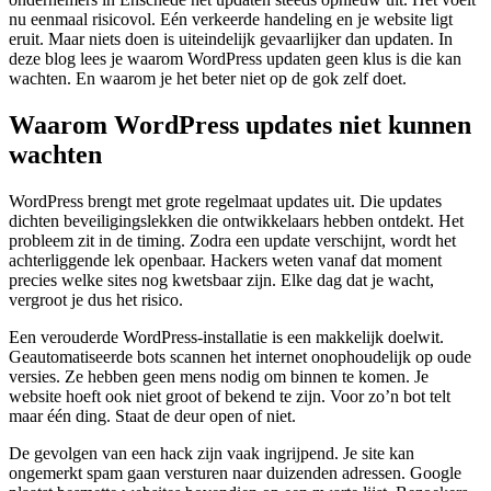
nu eenmaal risicovol. Eén verkeerde handeling en je website ligt
eruit. Maar niets doen is uiteindelijk gevaarlijker dan updaten. In
deze blog lees je waarom WordPress updaten geen klus is die kan
wachten. En waarom je het beter niet op de gok zelf doet.
Waarom WordPress updates niet kunnen
wachten
WordPress brengt met grote regelmaat updates uit. Die updates
dichten beveiligingslekken die ontwikkelaars hebben ontdekt. Het
probleem zit in de timing. Zodra een update verschijnt, wordt het
achterliggende lek openbaar. Hackers weten vanaf dat moment
precies welke sites nog kwetsbaar zijn. Elke dag dat je wacht,
vergroot je dus het risico.
Een verouderde WordPress-installatie is een makkelijk doelwit.
Geautomatiseerde bots scannen het internet onophoudelijk op oude
versies. Ze hebben geen mens nodig om binnen te komen. Je
website hoeft ook niet groot of bekend te zijn. Voor zo’n bot telt
maar één ding. Staat de deur open of niet.
De gevolgen van een hack zijn vaak ingrijpend. Je site kan
ongemerkt spam gaan versturen naar duizenden adressen. Google