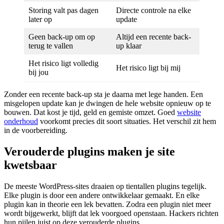
Storing valt pas dagen
Directe controle na elke
later op
update
Geen back-up om op
Altijd een recente back-
terug te vallen
up klaar
Het risico ligt volledig
Het risico ligt bij mij
bij jou
Zonder een recente back-up sta je daarna met lege handen. Een
misgelopen update kan je dwingen de hele website opnieuw op te
bouwen. Dat kost je tijd, geld en gemiste omzet. Goed
website
onderhoud
voorkomt precies dit soort situaties. Het verschil zit hem
in de voorbereiding.
Verouderde plugins maken je site
kwetsbaar
De meeste WordPress-sites draaien op tientallen plugins tegelijk.
Elke plugin is door een andere ontwikkelaar gemaakt. En elke
plugin kan in theorie een lek bevatten. Zodra een plugin niet meer
wordt bijgewerkt, blijft dat lek voorgoed openstaan. Hackers richten
hun pijlen juist op deze verouderde plugins.