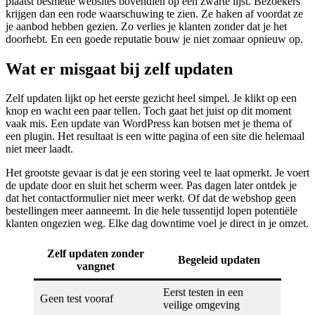
plaatst besmette websites bovendien op een zwarte lijst. Bezoekers
krijgen dan een rode waarschuwing te zien. Ze haken af voordat ze
je aanbod hebben gezien. Zo verlies je klanten zonder dat je het
doorhebt. En een goede reputatie bouw je niet zomaar opnieuw op.
Wat er misgaat bij zelf updaten
Zelf updaten lijkt op het eerste gezicht heel simpel. Je klikt op een
knop en wacht een paar tellen. Toch gaat het juist op dit moment
vaak mis. Een update van WordPress kan botsen met je thema of
een plugin. Het resultaat is een witte pagina of een site die helemaal
niet meer laadt.
Het grootste gevaar is dat je een storing veel te laat opmerkt. Je voert
de update door en sluit het scherm weer. Pas dagen later ontdek je
dat het contactformulier niet meer werkt. Of dat de webshop geen
bestellingen meer aanneemt. In die hele tussentijd lopen potentiële
klanten ongezien weg. Elke dag downtime voel je direct in je omzet.
Zelf updaten zonder
Begeleid updaten
vangnet
Eerst testen in een
Geen test vooraf
veilige omgeving