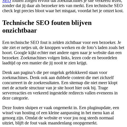
SEO
fouten zorgen ervoor dat zoekmachines je site verkeerd lezen,
zonder dat jij daar als bezoeker iets van merkt. Een technische SEO
check legt precies bloot waar het misgaat, voordat het je omzet kost.
Technische SEO fouten blijven
onzichtbaar
Een technische SEO fout is zelden zichtbaar voor een bezoeker. Je
site ziet er netjes uit, de knoppen werken en de foto’s laden zoals het
hoort. Google kijkt echter met andere ogen naar je website dan een
bezoeker. Zoekmachines volgen links, lezen code en beoordelen
laadtijd op een manier die jij nooit te zien krijgt.
Denk aan pagina’s die per ongeluk geblokkeerd staan voor
zoekmachines. Denk ook aan dubbele content die met zichzelf
concurreert in de zoekresultaten. Een sitemap die niet meer klopt
met de actuele structuur van je site hoort hier ook bij. Trage
serverreacties en verkeerd ingestelde redirects vallen eveneens in
deze categorie.
Deze fouten sluipen er vaak ongemerkt in. Een pluginupdate, een
wissel van hosting of een kleine aanpassing in het menu kan al
genoeg zijn. Omdat de website er voor jou nog steeds normaal
uitziet, blijft de fout vaak maandenlang onopgemerkt.