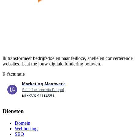
Ik transformeer bedrijfsdoelen naar feilloze, snelle en converterende
websites. Laat me jouw digitale fundering bouwen.
E-facturatie
Marketing Maatwerk
Stuur facturen via Peppol
NL:KVK
91114551
Diensten
Domein
Webhosting
SEO