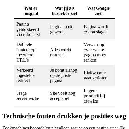
Wat er
Wat jij als
Wat Google
misgaat
bezoeker ziet
ziet
Pagina
Pagina laadt
Pagina wordt
geblokkeerd
gewoon
overgeslagen
via robots.txt
Dubbele
Verwarring
content op
Alles werkt
over welke
meerdere
normaal
pagina moet
URL’s
ranken
Verkeerd
Je komt alsnog
Linkwaarde
ingestelde
op de juiste
gaat verloren
redirect
pagina
Lagere
Trage
Site voelt nog
prioriteit bij
serverreactie
acceptabel
crawlen
Technische fouten drukken je posities weg
Zoekmachines beoordelen niet alleen wat er op een pagina staat. Ze