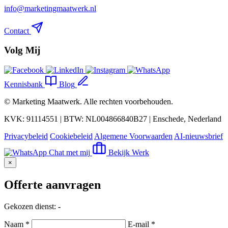
info@marketingmaatwerk.nl
Contact
Volg Mij
Kennisbank
Blog
©
Marketing Maatwerk
. Alle rechten voorbehouden.
KVK: 91114551 | BTW: NL004866840B27 | Enschede, Nederland
Privacybeleid
Cookiebeleid
Algemene Voorwaarden
AI-nieuwsbrief
Chat met mij
Bekijk Werk
×
Offerte aanvragen
Gekozen dienst:
-
Naam *
E-mail *