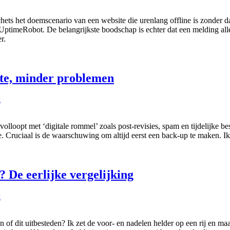
schets het doemscenario van een website die urenlang offline is zonder 
ptimeRobot. De belangrijkste boodschap is echter dat een melding alle
r.
ite, minder problemen
k
 volloopt met ‘digitale rommel’ zoals post-revisies, spam en tijdelijke be
 Cruciaal is de waarschuwing om altijd eerst een back-up te maken. Ik s
? De eerlijke vergelijking
k
en of dit uitbesteden? Ik zet de voor- en nadelen helder op een rij en 