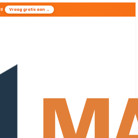
47
Vraag gratis aan →