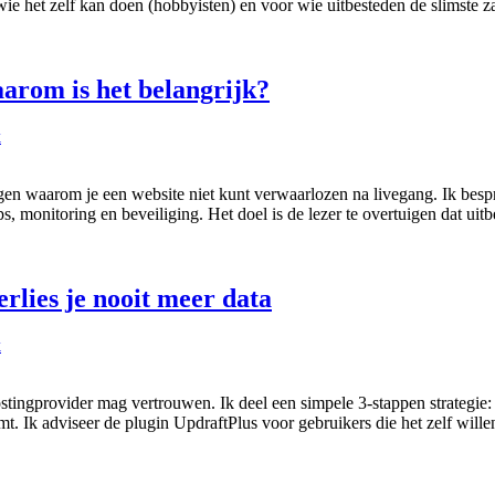
 wie het zelf kan doen (hobbyisten) en voor wie uitbesteden de slimste 
arom is het belangrijk?
k
gen waarom je een website niet kunt verwaarlozen na livegang. Ik bespre
ps, monitoring en beveiliging. Het doel is de lezer te overtuigen dat uit
rlies je nooit meer data
k
ostingprovider mag vertrouwen. Ik deel een simpele 3-stappen strategie: b
t. Ik adviseer de plugin UpdraftPlus voor gebruikers die het zelf wille