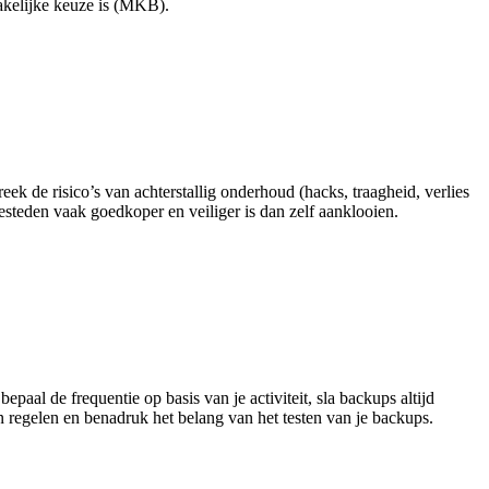
zakelijke keuze is (MKB).
ek de risico’s van achterstallig onderhoud (hacks, traagheid, verlies
besteden vaak goedkoper en veiliger is dan zelf aanklooien.
epaal de frequentie op basis van je activiteit, sla backups altijd
n regelen en benadruk het belang van het testen van je backups.