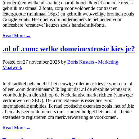
(modern) en welke uitstraling daarbij hoort. Ik geef concrete regels:
gebruik maximaal 2 fonts, zorg voor voldoende contrast en
lettergrootte (minimaal 16px) en gebruik web-veilige bronnen zoals
Google Fonts. Het doel is om ondernemers te behoeden voor
onleesbare ‘creatieve’ keuzes zoals handschrift-fonts.
Read More →
.nl of .com: welke domeinextensie kies je?
Posted on
27 november 2025
by
Boris Kusters - Marketing
Maatwerk
In dit artikel behandel ik het eeuwige dilemma: kies je voor een .nl
of een .com domeinnaam? Ik leg uit dat .nl de absolute winnaar is
voor bedrijven die zich op de Nederlandse markt richten (vanwege
vertrouwen en SEO). De .com extensie is essentieel voor
internationale ambities. Ik raad exotische extensies zoals .net of .biz
af en adviseer ondernemers om – indien budget het toelaat – beide
extensies te registreren om merkverwatering te voorkomen.
Read More →