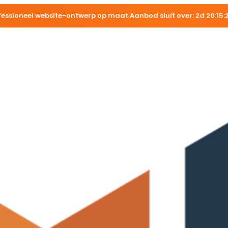
fessioneel website-ontwerp op maat
|
Aanbod sluit over:
2d 20:15: