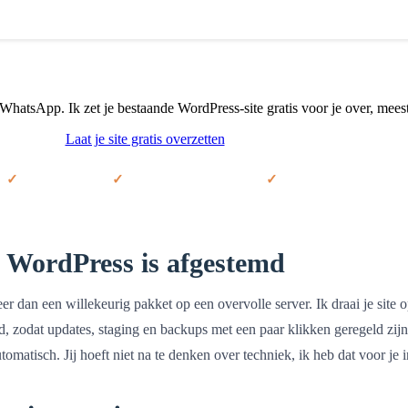
WhatsApp. Ik zet je bestaande WordPress-site gratis voor je over, mees
Laat je site gratis overzetten
Bekijk de pakketten
Gratis migratie
Maandelijks opzegbaar
30 dagen geld-terug
p WordPress is afgestemd
er dan een willekeurig pakket op een overvolle server. Ik draai je site 
 zodat updates, staging en backups met een paar klikken geregeld zijn
omatisch. Jij hoeft niet na te denken over techniek, ik heb dat voor je i