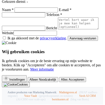
Gekozen dienst:
-
Naam *
E-mail *
Telefoon *
Bericht
Website
Ik ga akkoord met de
privacyverklaring
.
Aanvraag versturen
Wij gebruiken cookies
Ik gebruik cookies om je de beste ervaring op mijn website te
bieden. Klik op "Accepteren" om alle cookies te accepteren, of pas
je voorkeuren aan.
Meer informatie
Instellingen
Alleen Noodzakelijk
Alles Accepteren
Cookies
Andere producten van Marketing Maatwerk:
Mailmigreren.nl
(IMAP mailbox-
migratie)
·
Voice Vault
(gespreksopnames en notulen)
·
Sirob AI CRM
(AI-CRM voor scale-ups)
·
boriskusters.nl
(blog van Boris)