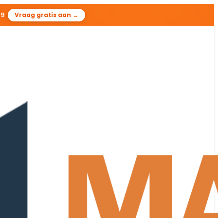
48
Vraag gratis aan →