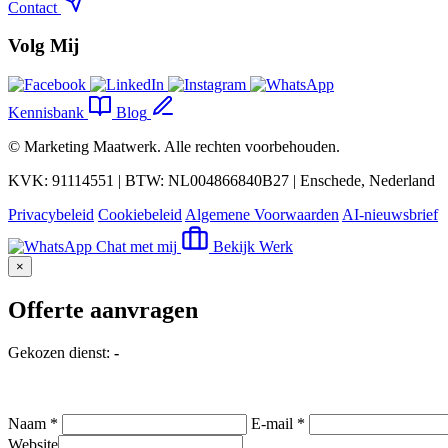
Contact
Volg Mij
Kennisbank
Blog
©
Marketing Maatwerk
. Alle rechten voorbehouden.
KVK: 91114551 | BTW: NL004866840B27 | Enschede, Nederland
Privacybeleid
Cookiebeleid
Algemene Voorwaarden
AI-nieuwsbrief
Chat met mij
Bekijk Werk
×
Offerte aanvragen
Gekozen dienst:
-
Naam *
E-mail *
Website