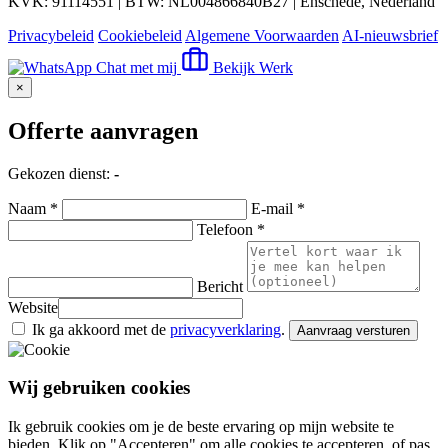
KVK: 91114551 | BTW: NL004866840B27 | Enschede, Nederland
Privacybeleid
Cookiebeleid
Algemene Voorwaarden
AI-nieuwsbrief
Chat met mij
Bekijk Werk
×
Offerte aanvragen
Gekozen dienst:
-
Naam *
E-mail *
Telefoon *
Bericht
Website
Ik ga akkoord met de
privacyverklaring
.
Aanvraag versturen
Wij gebruiken cookies
Ik gebruik cookies om je de beste ervaring op mijn website te
bieden. Klik op "Accepteren" om alle cookies te accepteren, of pas