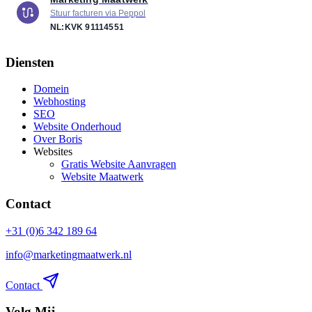
Stuur facturen via Peppol
NL:KVK
91114551
Diensten
Domein
Webhosting
SEO
Website Onderhoud
Over Boris
Websites
Gratis Website Aanvragen
Website Maatwerk
Contact
+31 (0)6 342 189 64
info@marketingmaatwerk.nl
Contact
Volg Mij