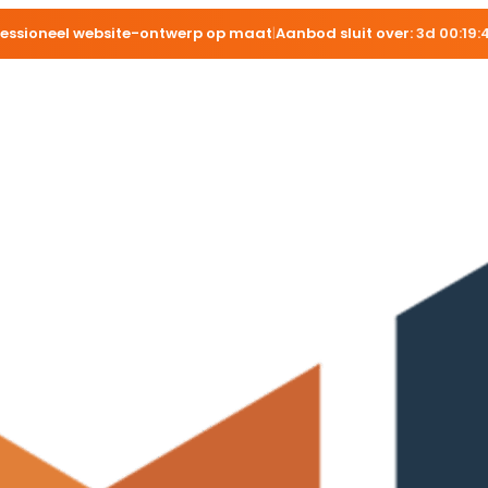
fessioneel website-ontwerp op maat
|
Aanbod sluit over:
3d 00:19: