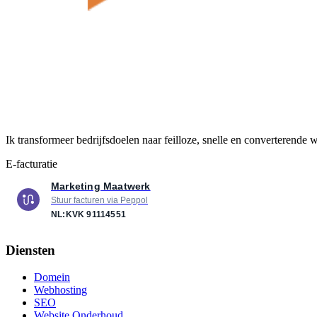
Ik transformeer bedrijfsdoelen naar feilloze, snelle en converterende
E-facturatie
Marketing Maatwerk
Stuur facturen via Peppol
NL:KVK
91114551
Diensten
Domein
Webhosting
SEO
Website Onderhoud