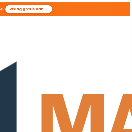
44
Vraag gratis aan →