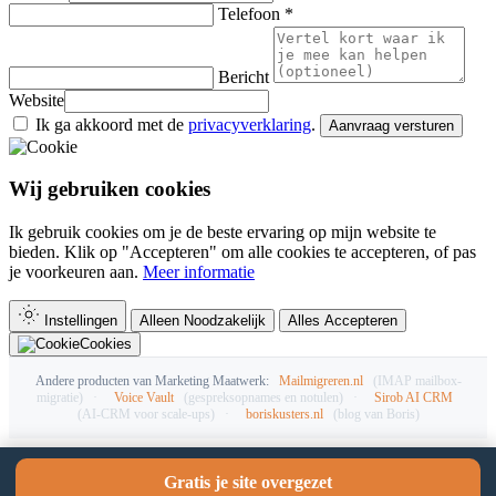
Telefoon *
Bericht
Website
Ik ga akkoord met de
privacyverklaring
.
Aanvraag versturen
Wij gebruiken cookies
Ik gebruik cookies om je de beste ervaring op mijn website te
bieden. Klik op "Accepteren" om alle cookies te accepteren, of pas
je voorkeuren aan.
Meer informatie
Instellingen
Alleen Noodzakelijk
Alles Accepteren
Cookies
Andere producten van Marketing Maatwerk:
Mailmigreren.nl
(IMAP mailbox-
migratie)
·
Voice Vault
(gespreksopnames en notulen)
·
Sirob AI CRM
(AI-CRM voor scale-ups)
·
boriskusters.nl
(blog van Boris)
Gratis je site overgezet