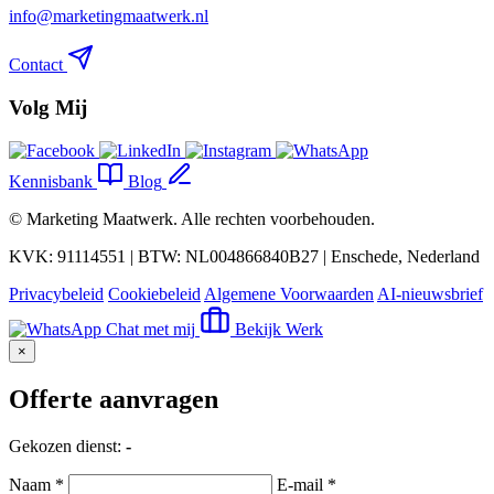
info@marketingmaatwerk.nl
Contact
Volg Mij
Kennisbank
Blog
©
Marketing Maatwerk
. Alle rechten voorbehouden.
KVK: 91114551 | BTW: NL004866840B27 | Enschede, Nederland
Privacybeleid
Cookiebeleid
Algemene Voorwaarden
AI-nieuwsbrief
Chat met mij
Bekijk Werk
×
Offerte aanvragen
Gekozen dienst:
-
Naam *
E-mail *