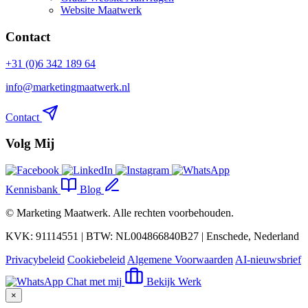
Website Maatwerk
Contact
+31 (0)6 342 189 64
info@marketingmaatwerk.nl
Contact
Volg Mij
Kennisbank
Blog
©
Marketing Maatwerk
. Alle rechten voorbehouden.
KVK: 91114551 | BTW: NL004866840B27 | Enschede, Nederland
Privacybeleid
Cookiebeleid
Algemene Voorwaarden
AI-nieuwsbrief
Chat met mij
Bekijk Werk
×