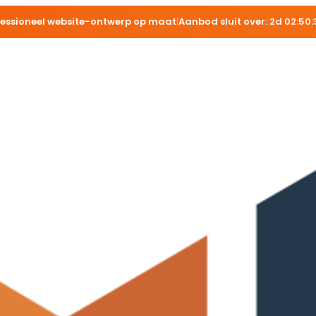
fessioneel website-ontwerp op maat
|
Aanbod sluit over:
2d 02:50: