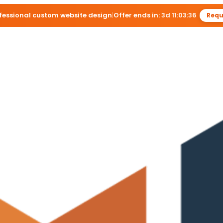
ofessional custom website design
|
Offer ends in:
3d 11:03:35
Requ