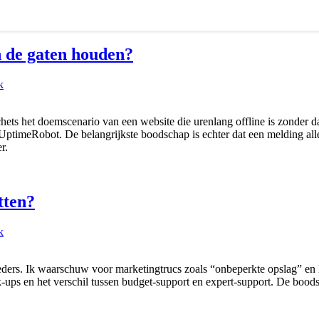
n de gaten houden?
k
schets het doemscenario van een website die urenlang offline is zonder 
ptimeRobot. De belangrijkste boodschap is echter dat een melding alle
r.
tten?
k
ieders. Ik waarschuw voor marketingtrucs zoals “onbeperkte opslag” en
-ups en het verschil tussen budget-support en expert-support. De boods