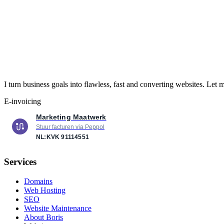
I turn business goals into flawless, fast and converting websites. Let 
E-invoicing
Marketing Maatwerk
Stuur facturen via Peppol
NL:KVK
91114551
Services
Domains
Web Hosting
SEO
Website Maintenance
About Boris