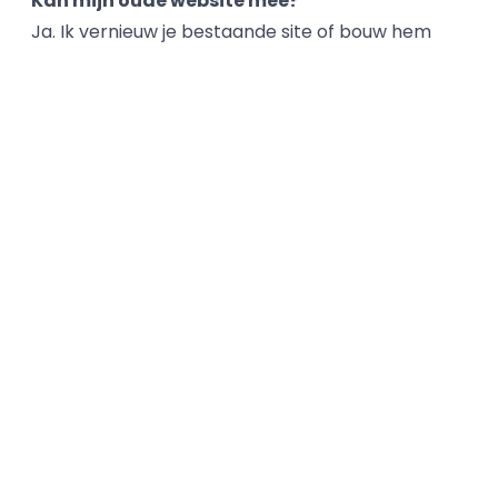
Kan mijn oude website mee?
Ja. Ik vernieuw je bestaande site of bouw hem
opnieuw, inclusief het overzetten van je content.
Regel je hosting en domein ook?
Ja, hosting, domein en onderhoud verzorg ik
desgewenst, zodat alles op een plek ligt.
Klaar om je website te laten maken in
Losser? Plan hieronder een gratis
kennismaking, dan bespreken we wat je wilt
bereiken en de beste eerste stap.
4,9
uit 15 reviews