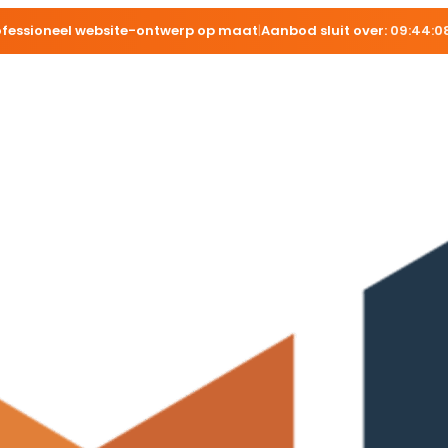
ofessioneel website-ontwerp op maat
|
Aanbod sluit over:
09:44:0