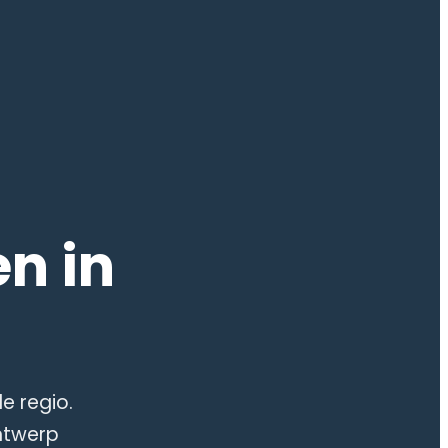
n in
e regio.
ntwerp