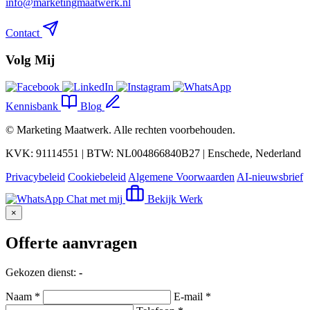
info@marketingmaatwerk.nl
Contact
Volg Mij
Kennisbank
Blog
©
Marketing Maatwerk
. Alle rechten voorbehouden.
KVK: 91114551 | BTW: NL004866840B27 | Enschede, Nederland
Privacybeleid
Cookiebeleid
Algemene Voorwaarden
AI-nieuwsbrief
Chat met mij
Bekijk Werk
×
Offerte aanvragen
Gekozen dienst:
-
Naam *
E-mail *