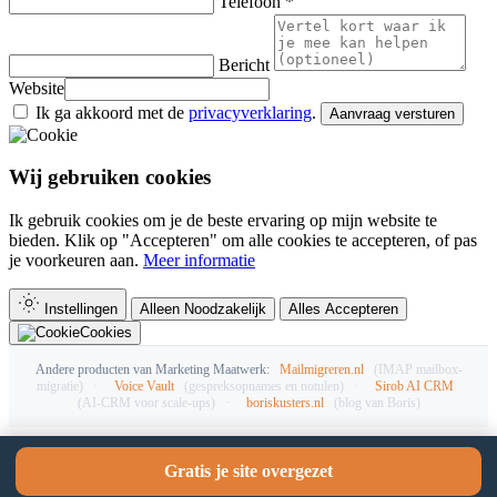
Telefoon *
Bericht
Website
Ik ga akkoord met de
privacyverklaring
.
Aanvraag versturen
Wij gebruiken cookies
Ik gebruik cookies om je de beste ervaring op mijn website te
bieden. Klik op "Accepteren" om alle cookies te accepteren, of pas
je voorkeuren aan.
Meer informatie
Instellingen
Alleen Noodzakelijk
Alles Accepteren
Cookies
Andere producten van Marketing Maatwerk:
Mailmigreren.nl
(IMAP mailbox-
migratie)
·
Voice Vault
(gespreksopnames en notulen)
·
Sirob AI CRM
(AI-CRM voor scale-ups)
·
boriskusters.nl
(blog van Boris)
Gratis je site overgezet